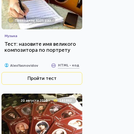
Проходили 4121 раз
Музыка
Тест: назовите имя великого
композитора по портрету
HTML - код
AlexYasnovidov
Пройти тест
20 августа 2020
181862