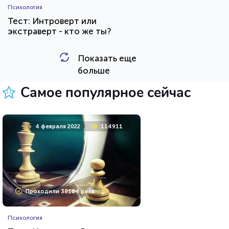
Психология
Тест: Интроверт или
экстраверт - кто же ты?
Показать еще
HTML - код
Awdienko
больше
Пройти тест
Самое популярное сейчас
23 марта 2021
219799
4 февраля 2022
114911
Проходили 74649 раз
Проходили 38184 раза
Психология
Психология
Тест на умственную