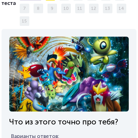
теста
7
8
9
10
11
12
13
14
15
Что из этого точно про тебя?
Варианты ответов: