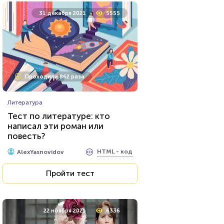
31 декабря 2021
5555
Проходили 862 раза
Литература
Тест по литературе: кто
написал эти роман или
повесть?
HTML - код
AlexYasnovidov
Пройти тест
22 ноября 2021
6336