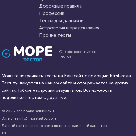
Дорожные правила
30 октября 2020
12446
14 декабря 2021
28956
Профессии
Тесты для дачников
Астрология и предсказания
Прочие тесты
Проходили 1016 раз
Проходили 9077 раз
Онлайн конструктор
тестов
Профессии
Прочие тесты
Сможете ли вы стать
Увлекательный тест на
писателем?
Можете встраивать тесты на Ваш сайт с помощью html-кода.
кругозор и эрудицию
Тест публикуется на нашем сайте и отображается на других
HTML - код
сайтах. Гибкие настройки результатов. Возможность
Илья Кузнецов
HTML - код
AlexYasnovidov
поделиться тестом с друзьями.
Пройти тест
Пройти тест
© 2026 Все права защищены.
Эл. почта info@moretestov.com
Данный сайт носит информационно-справочный характер.
9 августа 2021
27134
26 июля 2021
62405
18+