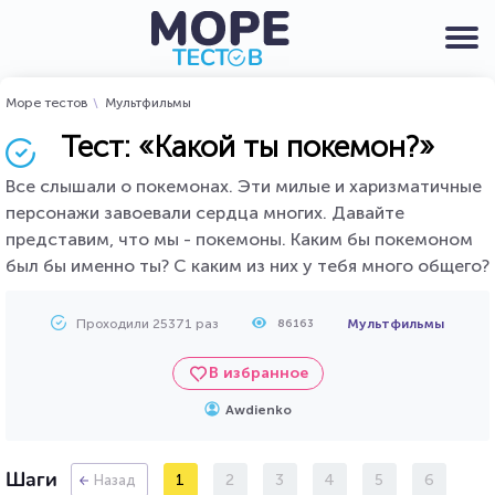
Море тестов
Мультфильмы
Тест: «Какой ты покемон?»
Все слышали о покемонах. Эти милые и харизматичные
персонажи завоевали сердца многих. Давайте
представим, что мы - покемоны. Каким бы покемоном
был бы именно ты? С каким из них у тебя много общего?
Проходили 25371 раз
Мультфильмы
86163
В избранное
Awdienko
Шаги
1
2
3
4
5
6
Назад