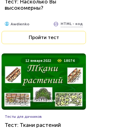
Тест: Насколько Вы
отсталость
высокомерны?
HTML - код
Awdienko
HTML - код
Awdienko
Пройти тест
Пройти тест
11 мая 2020
36731
12 января 2022
18074
Проходили 9897 раз
Проходили 2543 раза
Фильмы
Тесты для дачников
Тест на знание советского
Тест: Ткани растений
фильма «Иван Васильевич
меняет профессию»