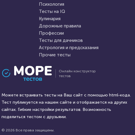
Пройти тест
Психология
Пройти тест
Тесты на IQ
Кулинария
Дорожные правила
4 февраля 2022
8739
5 января 2022
4424
Профессии
Тесты для дачников
Астрология и предсказания
Прочие тесты
Проходили 1649 раз
Проходили 471 раз
Онлайн конструктор
тестов
Фильмы
Игры
Тест для любителей
Любите видеоигры?
советского кино: помните ли
Можете встраивать тесты на Ваш сайт с помощью html-кода.
Попробуйте пройти наш тест
вы второстепенные роли в
Тест публикуется на нашем сайте и отображается на других
знаменитых фильмах?
HTML - код
сайтах. Гибкие настройки результатов. Возможность
AlexYasnovidov
HTML - код
balynskiy
поделиться тестом с друзьями.
Пройти тест
Пройти тест
© 2026 Все права защищены.