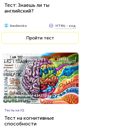
Угадай футболиста по фото!
Тест: Знаешь ли ты
английский?
HTML - код
Awdienko
HTML - код
Awdienko
Пройти тест
Пройти тест
26 июля 2021
62464
31 марта 2021
224051
Проходили 8033 раза
Проходили 43427 раз
Игры
Тесты на IQ
Тест по игре Dota 2
Тест на когнитивные
способности