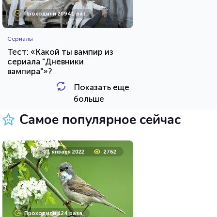
Проходили 20941 раз
Сериалы
Тест: «Какой ты вампир из
сериала "Дневники
вампира"»?
Показать еще
HTML - код
Awdienko
больше
Пройти тест
Самое популярное сейчас
8 мая 2021
10553
21 января 2022
2762
Проходили 647 раз
Проходили 124 раза