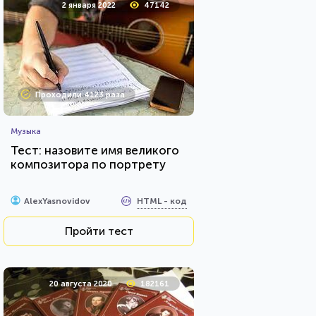
2 января 2022
47142
Проходили 4123 раза
Музыка
Тест: назовите имя великого
композитора по портрету
HTML - код
AlexYasnovidov
Пройти тест
20 августа 2020
182161