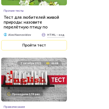
Сериалы
Прочие тесты
Тест на знание персонажей
Тест для любителей живой
сериалов от Netflix
природы: назовите
перелётную птицу по
HTML - код
balynskiy
фотографии
HTML - код
AlexYasnovidov
Пройти тест
Пройти тест
24 марта 2021
64464
2 октября 2021
4648
Проходили 22950 раз
Проходили 178 раз
Прочие тесты
Правописание