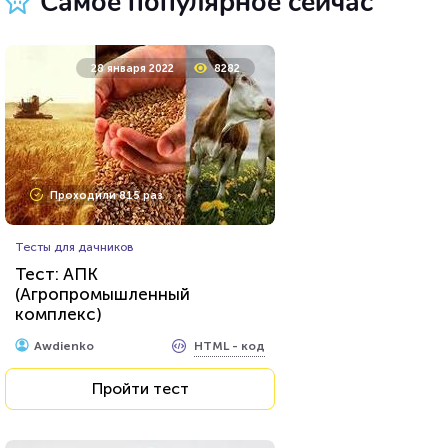
Самое популярное сейчас
16 декабря 2020
7988
28 января 2022
8282
Проходили 320 раз
Проходили 815 раз
Психология
Тесты для дачников
Тест: Интроверт или
Тест: АПК
экстраверт - кто же ты?
(Агропромышленный
комплекс)
HTML - код
Awdienko
HTML - код
Awdienko
Пройти тест
Пройти тест
11 февраля 2022
6620