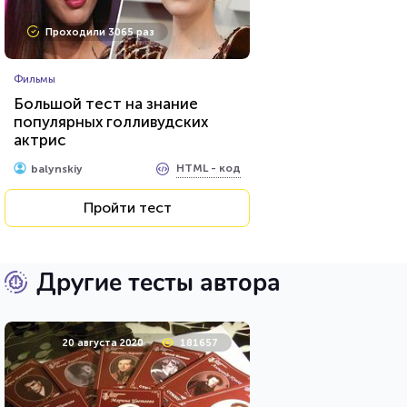
Проходили 3065 раз
Фильмы
Большой тест на знание
популярных голливудских
актрис
HTML - код
balynskiy
Пройти тест
Другие тесты автора
20 августа 2020
181657