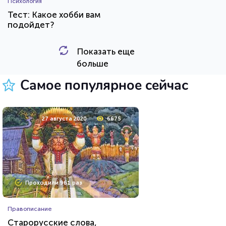
Психология
Тест: Какое хобби вам
подойдет?
Показать еще
HTML - код
Awdienko
больше
Пройти тест
Самое популярное сейчас
17 декабря 2021
6888
27 августа 2020
6675
Проходили 1621 раз
Проходили 961 раз
Фильмы
Правописание
Сможете назвать 100% этих
Старорусские слова,
голливудских звёзд?