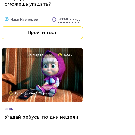
сможешь угадать?
HTML - код
balynskiy
HTML - код
Илья Кузнецов
Пройти тест
Пройти тест
24 марта 2022
4605
24 марта 2022
5236
Проходили 146 раз
Проходили 175 раз
Игры
Игры
Ребусы №4
Угадай ребусы по дни недели
HTML - код
Rebus.wess