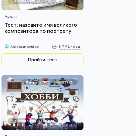
Проходили 4120 раз
Музыка
Тест: назовите имя великого
композитора по портрету
HTML - код
AlexYasnovidov
Пройти тест
8 апреля 2021
53731
Проходили 11745 раз