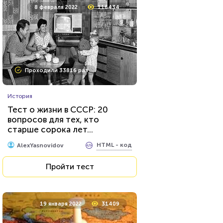
8 февраля 2022
116434
Проходили 33816 раз
История
Тест о жизни в СССР: 20
вопросов для тех, кто
старше сорока лет...
HTML - код
AlexYasnovidov
Пройти тест
19 января 2022
31409