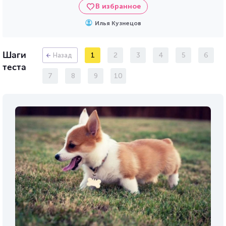
В избранное
Илья Кузнецов
Шаги
1
2
3
4
5
6
Назад
теста
7
8
9
10