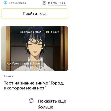
HTML - код
Rebus.wess
Пройти тест
Пройти тест
29 декабря 2021
12318
28 апреля 2022
10373
Проходили 524 раза
Проходили 815 раз
Прочие тесты
Аниме
Тест: Муниципальное право
Тест на знание аниме "Город,
в котором меня нет"
HTML - код
Awdienko
Показать еще
HTML - код
Валерия Жукова
больше
Пройти тест