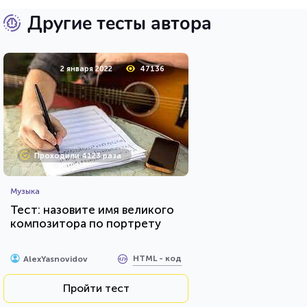
Другие тесты автора
2 января 2022
47136
Проходили 4123 раза
Музыка
Тест: назовите имя великого
композитора по портрету
HTML - код
AlexYasnovidov
Пройти тест