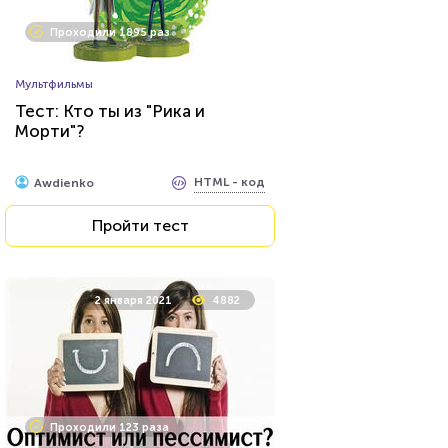
Проходили 22950 раз
Проходили 1895 раз
Прочие тесты
Мультфильмы
Угадай футболиста по фото!
Тест: Кто ты из "Рика и
Морти"?
HTML - код
Awdienko
HTML - код
Awdienko
Пройти тест
Пройти тест
4 февраля 2022
8739
2 января 2021
4882
Проходили 1649 раз
Проходили 123 раза