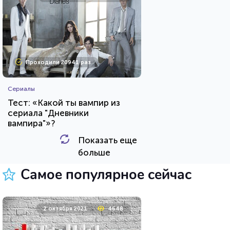
Проходили 20941 раз
Сериалы
Тест: «Какой ты вампир из
сериала "Дневники
вампира"»?
Показать еще
HTML - код
Awdienko
больше
Пройти тест
Самое популярное сейчас
8 мая 2021
10553
2 октября 2021
4648