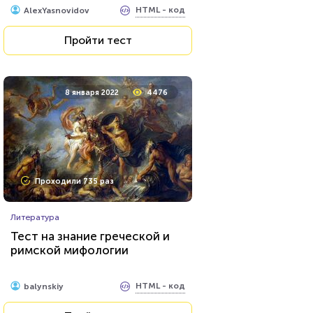
фотографии
HTML - код
AlexYasnovidov
Пройти тест
8 января 2022
4476
Проходили 735 раз
Литература
Тест на знание греческой и
римской мифологии
HTML - код
balynskiy