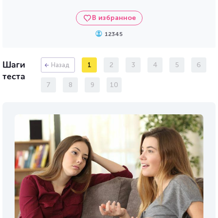
В избранное
12345
Шаги
1
2
3
4
5
6
Назад
теста
7
8
9
10