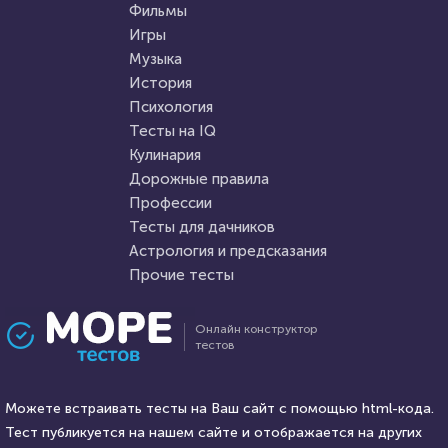
Любите видеоигры?
Фильмы
Попробуйте пройти наш тест
Игры
Музыка
HTML - код
Awdienko
HTML - код
balynskiy
История
Пройти тест
Психология
Пройти тест
Тесты на IQ
Кулинария
Дорожные правила
3 июня 2020
3888
9 августа 2021
27165
Профессии
Тесты для дачников
Астрология и предсказания
Прочие тесты
Проходили 158 раз
Проходили 7454 раза
Онлайн конструктор
тестов
Игры
Психология
Угадаете, в какой игре был
Тест: Мизантроп ли вы?
этот лис?
Можете встраивать тесты на Ваш сайт с помощью html-кода.
Тест публикуется на нашем сайте и отображается на других