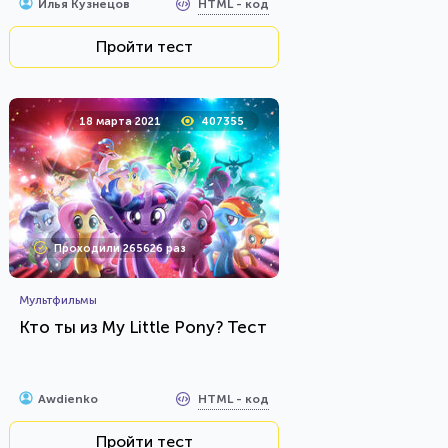
HTML - код
Илья Кузнецов
Пройти тест
18 марта 2021
407355
Проходили 265626 раз
Мультфильмы
Кто ты из My Little Pony? Тест
HTML - код
Awdienko
Пройти тест