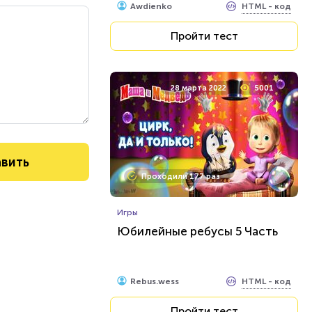
HTML - код
Awdienko
Пройти тест
28 марта 2022
5001
Проходили 177 раз
Игры
Юбилейные ребусы 5 Часть
HTML - код
Rebus.wess
Пройти тест