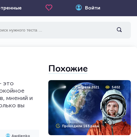
тренные
Войти
Похожие
- это
7 апреля 2021
5402
покойное
в, мнений и
олько вы
Проходили 163 раза
Awdienko