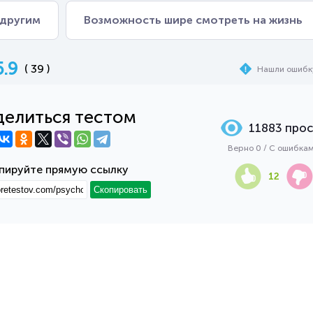
 другим
Возможность шире смотреть на жизнь
5.9
( 39 )
Нашли ошибк
елиться тестом
11883 про
Верно 0 / С ошибка
пируйте прямую ссылку
12
Скопировать