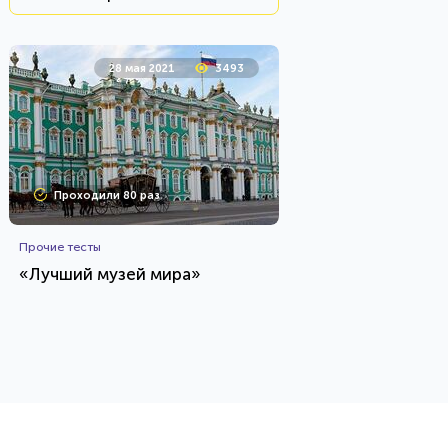
28 мая 2021
3493
Проходили 80 раз
Прочие тесты
«Лучший музей мира»
HTML - код
marina vasss
Пройти тест