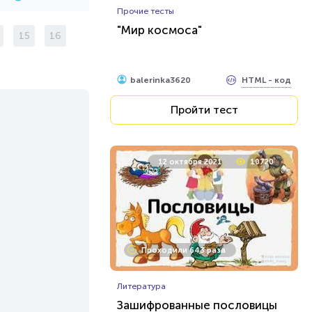
Прочие тесты
"Мир космоса"
15
16
HTML - код
balerinka3620
Пройти тест
12 октября 2021
10720
Проходили 643 раза
Литература
Зашифрованные пословицы