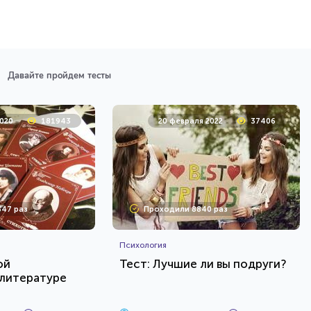
Давайте пройдем тесты
2020
181943
20 февраля 2022
37406
47 раз
Проходили 8840 раз
Психология
ой
Тест: Лучшие ли вы подруги?
 литературе