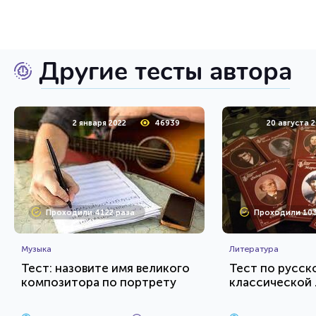
Другие тесты автора
2 января 2022
46939
20 августа 
Проходили 4122 раза
Проходили 103
Музыка
Литература
Тест: назовите имя великого
Тест по русск
композитора по портрету
классической