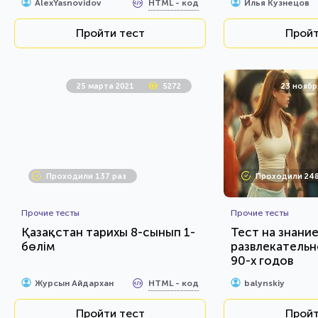
HTML - код
AlexYasnovidov
Илья Кузнецов
Пройти тест
Пройт
25 марта 2021
5272
23 ноябр
Проходили 137 раз
Проходили 248
Прочие тесты
Прочие тесты
Қазақстан тарихы 8-сынып 1-
Тест на знани
бөлім
развлекательн
90-х годов
HTML - код
Журсын Айдархан
balynskiy
Пройти тест
Пройт