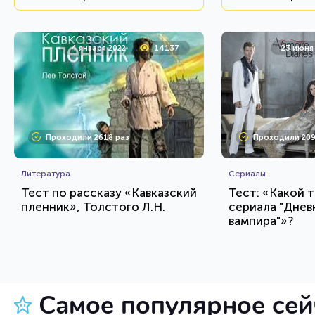
4 января 2022
14137
23 июня
Проходили 2618 раз
Проходили 209
Литература
Сериалы
Тест по рассказу «Кавказский
Тест: «Какой т
пленник», Толстого Л.Н.
сериала "Днев
вампира"»?
HTML - код
Awdienko
Awdienko
Пройти тест
Пройт
Самое популярное се