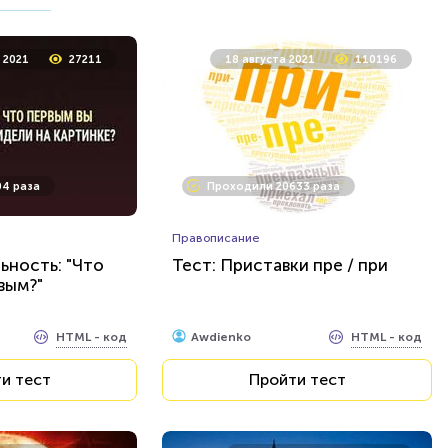
а 2022
5313
21 февраля 2022
6202
 2021
27211
18 августа 2021
110196
 раз
Проходили 617 раз
4 раза
Проходили 20633 раза
Прочие тесты
Сезон
И снова проверяем ваши
знания, смекалку и
Правописание
сообразительность: новый
ьность: "Что
Тест: Приставки пре / при
тест для эрудитов...
вым?"
HTML - код
HTML - код
AlexYasnovidov
и тест
Пройти тест
HTML - код
HTML - код
Awdienko
и тест
Пройти тест