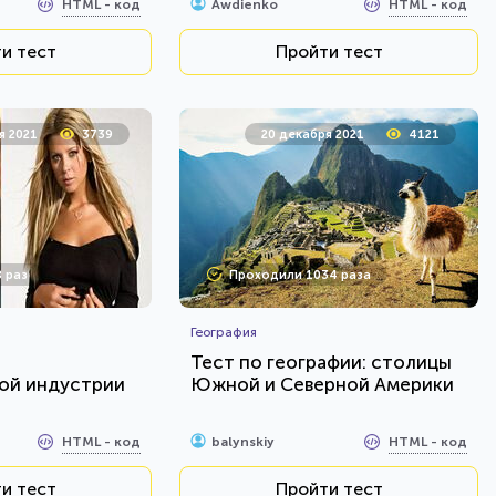
HTML - код
HTML - код
Awdienko
и тест
Пройти тест
я 2021
3739
20 декабря 2021
4121
 раз
Проходили 1034 раза
География
е
Тест по географии: столицы
ой индустрии
Южной и Северной Америки
HTML - код
HTML - код
balynskiy
и тест
Пройти тест