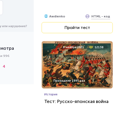
HTML - код
Awdienko
у или нарушение?
Пройти тест
смотра
8 ноября 2021
12138
ми 996
4
Проходили 1995 раз
История
Тест: Русско-японская война