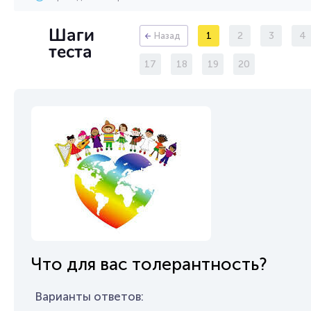
Шаги
1
2
3
4
Назад
теста
17
18
19
20
Что для вас толерантность?
Варианты ответов: