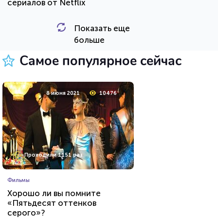
сериалов от Netflix
Показать еще
HTML - код
balynskiy
больше
Пройти тест
Самое популярное сейчас
24 марта 2021
64460
8 июня 2021
10476
Проходили 22949 раз
Проходили 1151 раз
Прочие тесты
Фильмы
Угадай футболиста по фото!
Хорошо ли вы помните
«Пятьдесят оттенков
серого»?