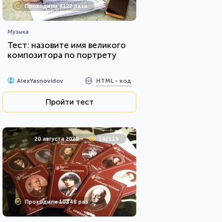
Проходили 4122 раза
Музыка
Тест: назовите имя великого
композитора по портрету
HTML - код
AlexYasnovidov
Пройти тест
20 августа 2020
182119
Проходили 10348 раз