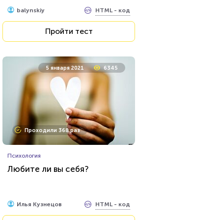
HTML - код
Awdienko
HTML - код
balynskiy
Пройти тест
Пройти тест
23 июня 2021
53687
5 января 2021
6345
Проходили 20938 раз
Проходили 368 раз
Сериалы
Психология
Тест: «Какой ты вампир из
Любите ли вы себя?
сериала "Дневники
вампира"»?
HTML - код
Awdienko
HTML - код
Илья Кузнецов
Пройти тест