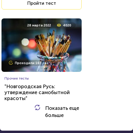
Пройти тест
3 июня 2020
3885
28 марта 2022
4020
Проходили 158 раз
Проходили 167 раз
Игры
Прочие тесты
Угадаете, в какой игре был
"Новгородская Русь:
этот лис?
утверждение самобытной
красоты"
HTML - код
Илья Кузнецов
Показать еще
HTML - код
Алекса Князева
больше
Пройти тест
Пройти тест