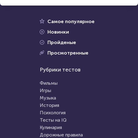
9 декабря 2020
78604
15 января 2021
190114
Самое популярное
Новинки
Пройденые
Проходили 21347 раз
Просмотренные
Проходили 66097 раз
Психология
Рубрики тестов
Психология
Тест на психопатию: ты псих
Тест на адекватность
или нет?
Фильмы
Игры
Музыка
HTML - код
Awdienko
HTML - код
Awdienko
История
Пройти тест
Психология
Пройти тест
Тесты на IQ
Кулинария
Дорожные правила
4 февраля 2022
8739