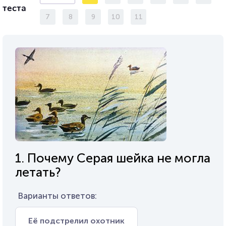
теста
7
8
9
10
11
1. Почему Серая шейка не могла
летать?
Варианты ответов:
Её подстрелил охотник