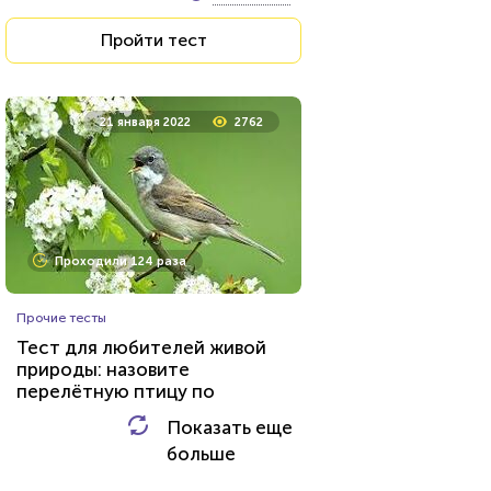
Пройти тест
Пройти тест
26 июля 2021
62464
21 января 2022
2762
Проходили 8033 раза
Проходили 124 раза
Игры
Прочие тесты
Тест по игре Dota 2
Тест для любителей живой
природы: назовите
перелётную птицу по
HTML - код
Awdienko
фотографии
Показать еще
HTML - код
AlexYasnovidov
больше
Пройти тест
Пройти тест