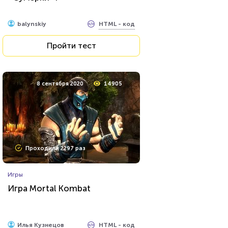
HTML - код
balynskiy
HTML - код
balynskiy
Пройти тест
Пройти тест
24 марта 2021
64464
8 сентября 2020
14905
Проходили 22950 раз
Проходили 2297 раз
Прочие тесты
Игры
Угадай футболиста по фото!
Игра Mortal Kombat
HTML - код
Awdienko
HTML - код
Илья Кузнецов