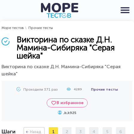
Море тестов
Прочие тесты
Викторина по сказке Д.Н.
Мамина-Сибиряка "Серая
шейка"
Викторина по сказке Д.Н. Мамина-Сибиряка "Серая
шейка"
Проходили 371 раз
Прочие тесты
4289
В избранное
,b,k925
Шаги
1
2
3
4
5
6
Назад