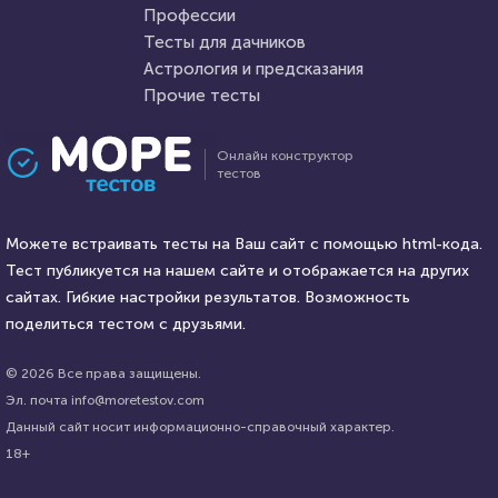
2 января 2021
4882
Профессии
Тесты для дачников
Астрология и предсказания
Прочие тесты
Проходили 1649 раз
Проходили 123 раза
Онлайн конструктор
тестов
Фильмы
Психология
Тест для любителей
Вы оптимист или пессимист?
советского кино: помните ли
Можете встраивать тесты на Ваш сайт с помощью html-кода.
вы второстепенные роли в
Тест публикуется на нашем сайте и отображается на других
знаменитых фильмах?
HTML - код
сайтах. Гибкие настройки результатов. Возможность
AlexYasnovidov
HTML - код
Илья Кузнецов
поделиться тестом с друзьями.
Пройти тест
Пройти тест
© 2026 Все права защищены.
Эл. почта info@moretestov.com
Данный сайт носит информационно-справочный характер.
23 марта 2021
219838
5 января 2022
4424
18+