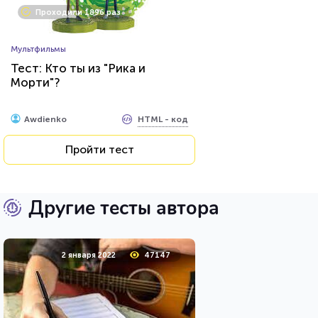
Проходили 1896 раз
Мультфильмы
Тест: Кто ты из "Рика и
Морти"?
HTML - код
Awdienko
Пройти тест
Другие тесты автора
2 января 2022
47147