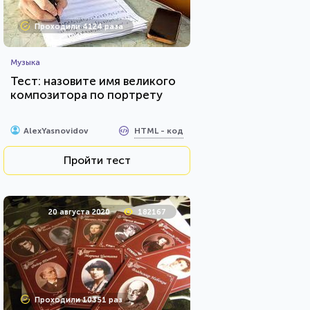
Проходили 4124 раза
Музыка
Тест: назовите имя великого
композитора по портрету
HTML - код
AlexYasnovidov
Пройти тест
20 августа 2020
182167
Проходили 10351 раз