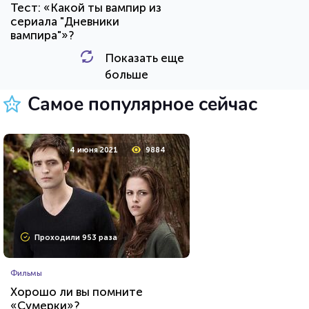
Тест: «Какой ты вампир из
сериала "Дневники
вампира"»?
Показать еще
HTML - код
Awdienko
больше
Пройти тест
Самое популярное сейчас
8 мая 2021
10553
4 июня 2021
9884
Проходили 647 раз
Проходили 953 раза
Сериалы
Фильмы
Тест на знание персонажей
Хорошо ли вы помните
сериалов от Netflix
«Сумерки»?