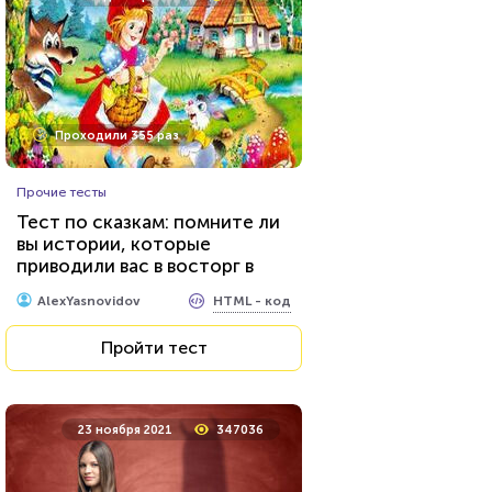
Проходили 355 раз
Прочие тесты
Тест по сказкам: помните ли
вы истории, которые
приводили вас в восторг в
детстве?
HTML - код
AlexYasnovidov
Пройти тест
23 ноября 2021
347036