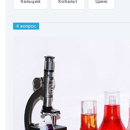
Кальций
Кобальт
Цинк
4 вопрос