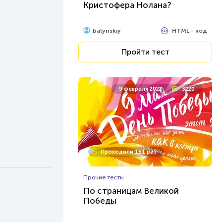
Кристофера Нолана?
HTML - код
balynskiy
Пройти тест
9 февраля 2022
3220
Проходили 161 раз
Прочие тесты
По страницам Великой
Победы