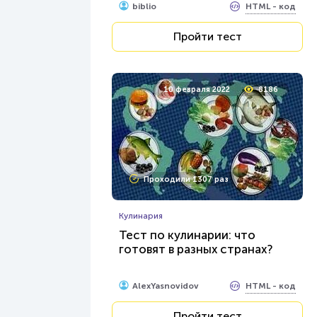
HTML - код
biblio
Пройти тест
10 февраля 2022
8186
Проходили 1307 раз
Кулинария
Тест по кулинарии: что
готовят в разных странах?
HTML - код
AlexYasnovidov
Пройти тест