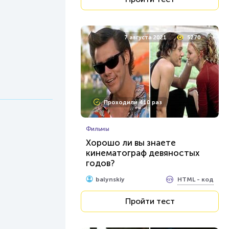
7 августа 2021
5270
Проходили 410 раз
Фильмы
Хорошо ли вы знаете
кинематограф девяностых
годов?
HTML - код
balynskiy
Пройти тест