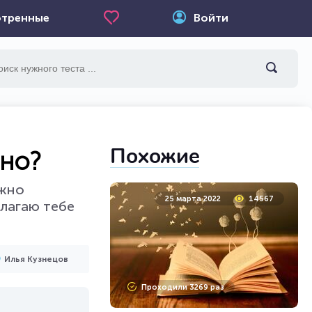
тренные
Войти
Похожие
ьно?
ожно
25 марта 2022
14567
длагаю тебе
Илья Кузнецов
Проходили 3269 раз