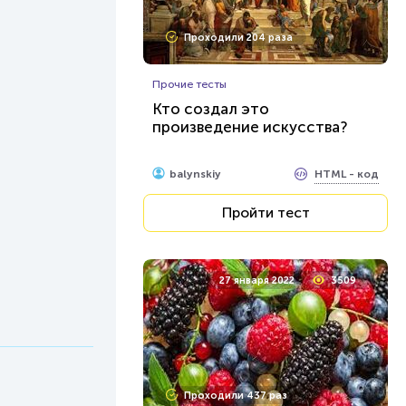
Проходили 204 раза
Прочие тесты
Кто создал это
произведение искусства?
HTML - код
balynskiy
Пройти тест
27 января 2022
3509
Проходили 437 раз