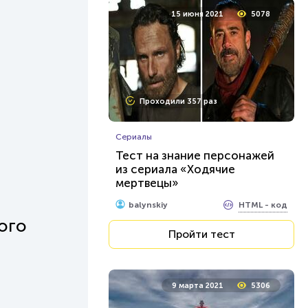
15 июня 2021
5078
Проходили 357 раз
Сериалы
Тест на знание персонажей
из сериала «Ходячие
мертвецы»
HTML - код
balynskiy
ого
Пройти тест
9 марта 2021
5306