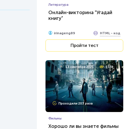
Литература
Онлайн-викторина "Угадай
книгу"
HTML - код
irinageng89
Пройти тест
13 сентября 2021
5728
Проходили 203 раза
Фильмы
Хорошо ли вы знаете фильмы