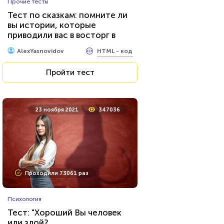
Прочие тесты
Тест по сказкам: помните ли
вы истории, которые
приводили вас в восторг в
детстве?
HTML - код
AlexYasnovidov
Пройти тест
23 ноября 2021
347036
Проходили 73061 раз
Психология
Тест: "Хороший Вы человек
или злой?