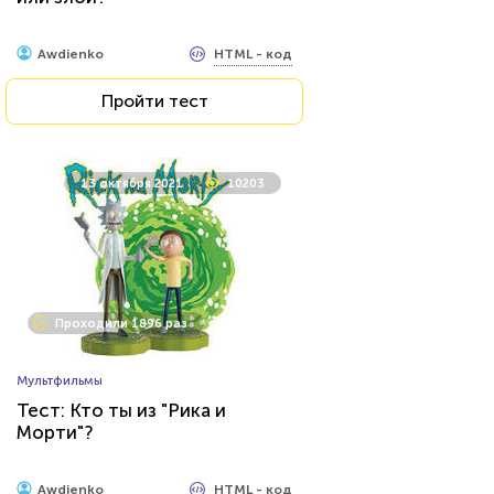
HTML - код
Awdienko
Пройти тест
13 октября 2021
10203
Проходили 1896 раз
Мультфильмы
Тест: Кто ты из "Рика и
Морти"?
HTML - код
Awdienko