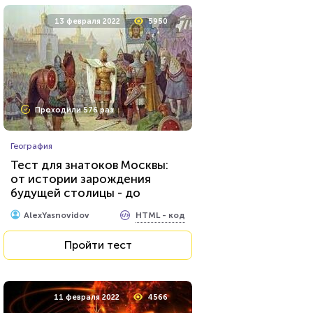
13 февраля 2022
5950
Проходили 576 раз
География
Тест для знатоков Москвы:
от истории зарождения
будущей столицы - до
присвоения звания «Город-
HTML - код
AlexYasnovidov
герой»
Пройти тест
11 февраля 2022
4566