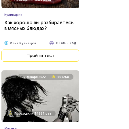
Кулинария
Как хорошо вы разбираетесь
в мясных блюдах?
HTML - код
Илья Кузнецов
Пройти тест
27 января 2022
101268
Проходили 34867 раз
Музыка