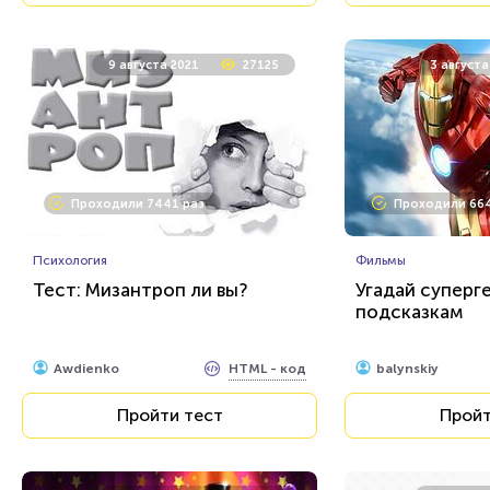
9 августа 2021
27125
3 августа
Проходили 7441 раз
Проходили 664
Психология
Фильмы
Тест: Мизантроп ли вы?
Угадай суперг
подсказкам
HTML - код
Awdienko
balynskiy
Пройти тест
Пройт