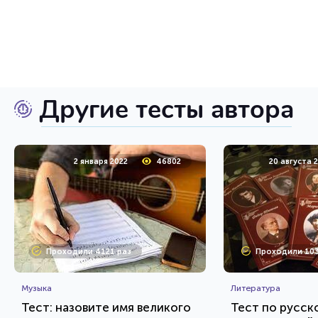
Другие тесты автора
2 января 2022
46802
20 августа 
Проходили 4121 раз
Проходили 103
Музыка
Литература
Тест: назовите имя великого
Тест по русск