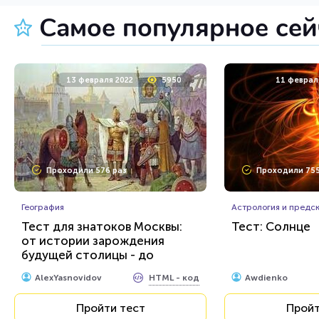
Самое популярное се
22 ноября 2021
6332
24 март
13 февраля 2022
5950
11 феврал
Проходили 1239 раз
Проходили 248
Проходили 576 раз
Проходили 755
Фильмы
Игры
Попробуйте назвать 100%
Математика Ре
этих фильмов
География
Астрология и предс
Тест для знатоков Москвы:
Тест: Солнце
от истории зарождения
HTML - код
balynskiy
Rebus.wess
будущей столицы - до
присвоения звания «Город-
Пройти тест
Пройт
HTML - код
AlexYasnovidov
Awdienko
герой»
Пройти тест
Пройт