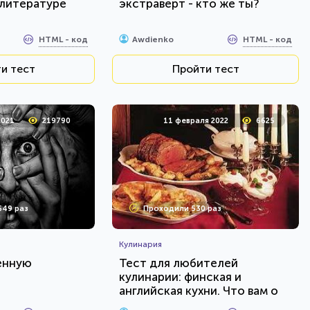
 литературе
экстраверт - кто же ты?
HTML - код
HTML - код
Awdienko
и тест
Пройти тест
2021
219790
11 февраля 2022
6625
649 раз
Проходили 530 раз
Кулинария
енную
Тест для любителей
кулинарии: финская и
английская кухни. Что вам о
них известно?