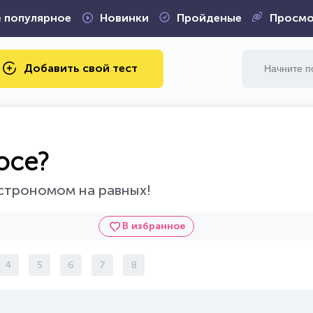
 популярное
Новинки
Пройденые
Просмо
Добавить свой тест
осе?
строномом на равных!
В избранное
4
5
6
7
8