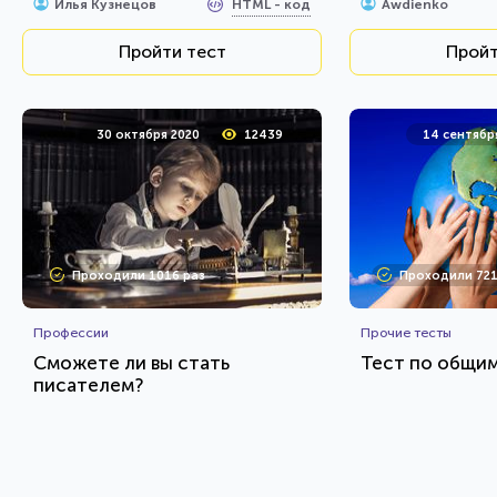
HTML - код
Илья Кузнецов
Awdienko
Пройти тест
Пройт
30 октября 2020
12439
14 сентябр
Проходили 1016 раз
Проходили 721
Профессии
Прочие тесты
Сможете ли вы стать
Тест по общи
писателем?
HTML - код
Илья Кузнецов
Илья Кузнецов
Пройти тест
Пройт