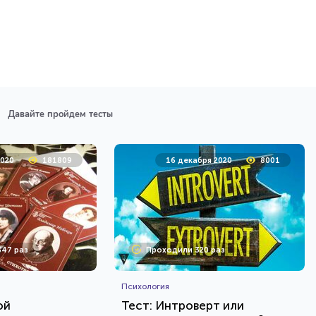
Давайте пройдем тесты
2020
181809
16 декабря 2020
8001
47 раз
Проходили 320 раз
Психология
ой
Тест: Интроверт или