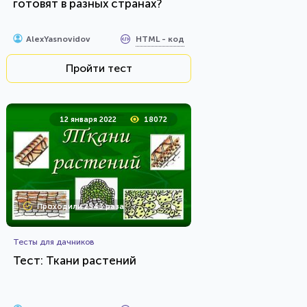
готовят в разных странах?
HTML - код
AlexYasnovidov
Пройти тест
12 января 2022
18072
Проходили 2543 раза
Тесты для дачников
Тест: Ткани растений