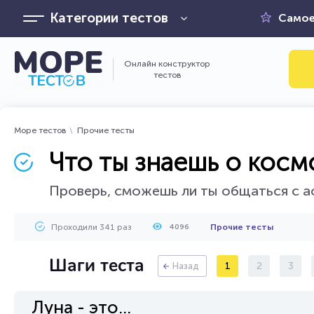
Категории тестов
Самое
Онлайн конструктор
тестов
Море тестов
Прочие тесты
Что ты знаешь о косм
Проверь, сможешь ли ты общаться с а
Проходили 341 раз
Прочие тесты
4096
Шаги теста
1
2
3
Назад
Луна - это...