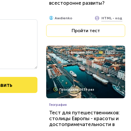
всесторонне развиты?
HTML - код
Awdienko
Пройти тест
20 февраля 2022
13971
Проходили 2639 раз
География
Тест для путешественников:
столицы Европы - красоты и
достопримечательности в
ореоле тайн и загадок...