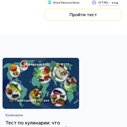
HTML - код
AlexYasnovidov
Пройти тест
10 февраля 2022
8177
Проходили 1307 раз
Кулинария
Тест по кулинарии: что