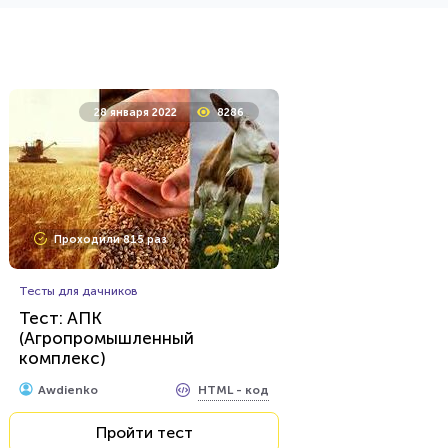
23 ноября 2021
346998
28 января 2022
8286
Проходили 73050 раз
Проходили 815 раз
Психология
Тест: "Хороший Вы человек
или злой?
Тесты для дачников
Тест: АПК
(Агропромышленный
HTML - код
Awdienko
комплекс)
Пройти тест
HTML - код
Awdienko
Пройти тест