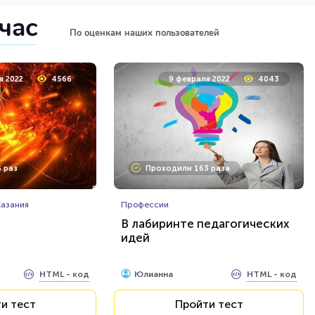
йчас
По оценкам наших пользователей
а 2022
6249
24 января 2022
6333
я 2022
4566
9 февраля 2022
4043
 раз
Проходили 385 раз
 раз
Проходили 163 раза
Животные
бусы 1 Класс
Тест: самые неожиданные
казания
факты и вопросы о живой
Профессии
природе
В лабиринте педагогических
идей
HTML - код
HTML - код
AlexYasnovidov
и тест
Пройти тест
HTML - код
HTML - код
Юлианна
и тест
Пройти тест