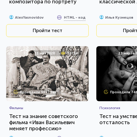
композитора по портрету
классической
HTML - код
AlexYasnovidov
Илья Кузнецов
Пройти тест
Пройт
11 мая 2020
36724
23 марта 
Проходили 9897 раз
Проходили 74
Фильмы
Психология
Тест на знание советского
Тест на умств
фильма «Иван Васильевич
отсталость
меняет профессию»