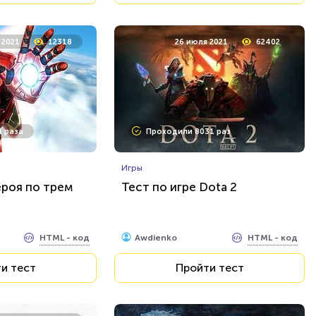
 2021
12318
26 июля 2021
62402
 раза
Проходили 8031 раз
Игры
ероя по трем
Тест по игре Dota 2
HTML - код
HTML - код
Awdienko
и тест
Пройти тест