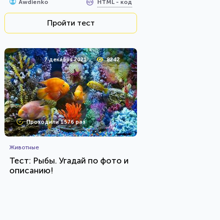
HTML - код
Awdienko
Пройти тест
7 декабря 2021
8242
Проходили 1576 раз
Животные
Тест: Рыбы. Угадай по фото и
описанию!
HTML - код
Awdienko
Пройти тест