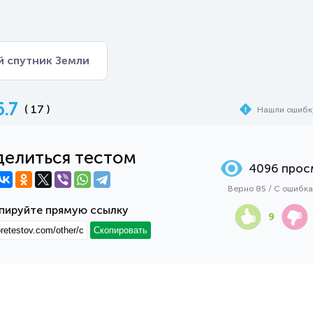
й спутник Земли
6.7
( 17 )
Нашли ошибк
елиться тестом
4096 прос
Верно 85 / С ошибк
пируйте прямую ссылку
9
Скопировать