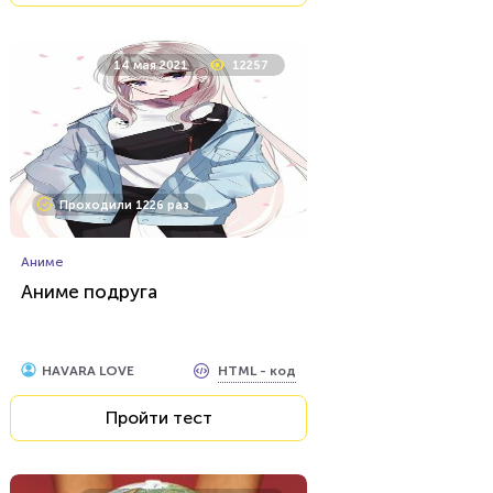
14 мая 2021
12257
Проходили 1226 раз
Аниме
Аниме подруга
HTML - код
HAVARA LOVE
Пройти тест