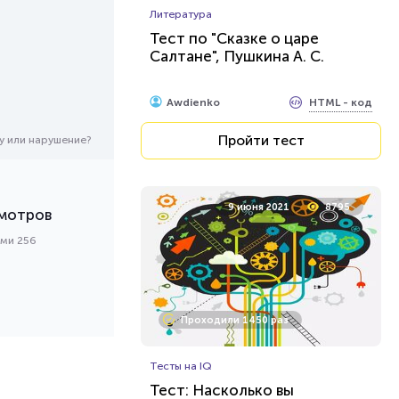
Литература
Тест по "Сказке о царе
Салтане", Пушкина А. С.
HTML - код
Awdienko
Пройти тест
у или нарушение?
9 июня 2021
8795
мотров
ами 256
Проходили 1450 раз
Тесты на IQ
Тест: Насколько вы