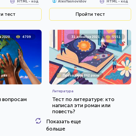
HTML - код
HTML - код
AlexYasnovidov
и тест
Пройти тест
я 2020
4709
31 декабря 2021
5551
 раз
Проходили 862 раза
Литература
м вопросам
Тест по литературе: кто
написал эти роман или
повесть?
Показать еще
HTML - код
HTML - код
AlexYasnovidov
больше
и тест
Пройти тест