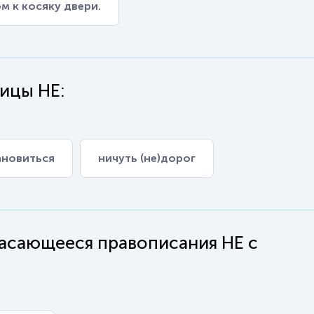
м к косяку двери.
ицы НЕ:
тановиться
ничуть (не)дорог
касающееся правописания НЕ с