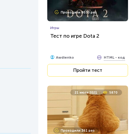
Проходили 8030 раз
Игры
Тест по игре Dota 2
HTML - код
Awdienko
Пройти тест
21 июля 2021
5870
Проходили 361 раз