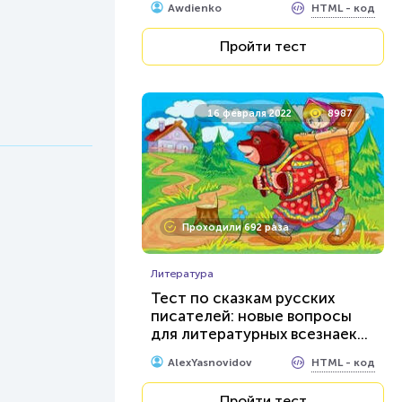
HTML - код
Awdienko
Пройти тест
16 февраля 2022
8987
Проходили 692 раза
Литература
Тест по сказкам русских
писателей: новые вопросы
для литературных всезнаек...
HTML - код
AlexYasnovidov
Пройти тест