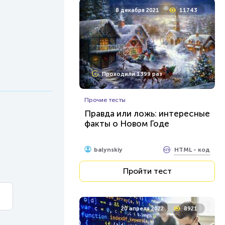
8 декабря 2021
11743
Проходили 1399 раз
Прочие тесты
Правда или ложь: интересные
факты о Новом Годе
HTML - код
balynskiy
Пройти тест
20 апреля 2022
8921