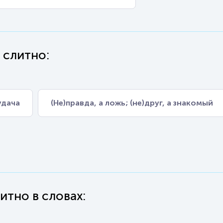
 слитно:
удача
(Не)правда, а ложь; (не)друг, а знакомый
итно в словах: