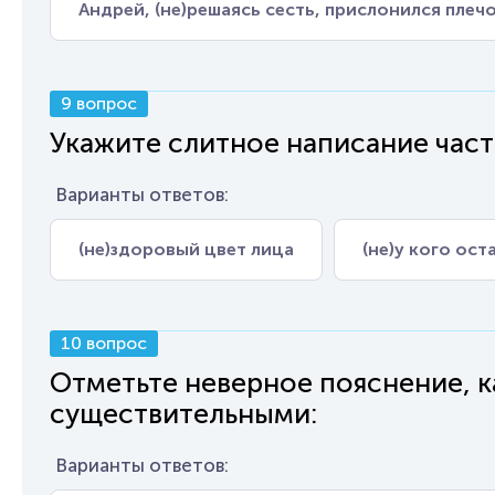
Андрей, (не)решаясь сесть, прислонился плечо
9 вопрос
Укажите слитное написание част
Варианты ответов:
(не)здоровый цвет лица
(не)у кого ос
10 вопрос
Отметьте неверное пояснение, 
существительными:
Варианты ответов: