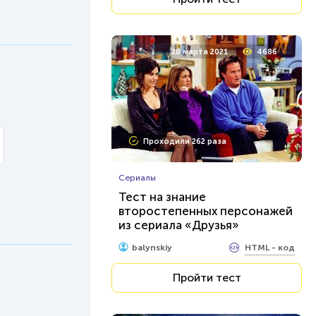
20 марта 2021
4686
Проходили 262 раза
Сериалы
Тест на знание
второстепенных персонажей
из сериала «Друзья»
HTML - код
balynskiy
Пройти тест