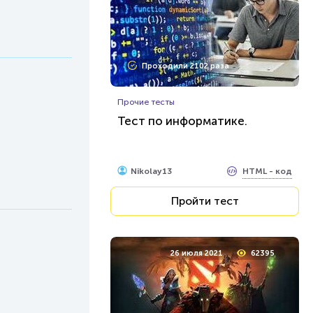
Проходили 2102 раза
Прочие тесты
Тест по информатике.
HTML - код
Nikolay13
Пройти тест
26 июля 2021
62395