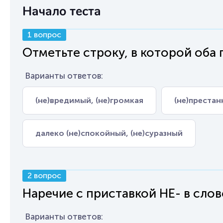
Начало теста
1 вопрос
Отметьте строку, в которой оба 
Варианты ответов:
(не)вредимый, (не)громкая
(не)престан
далеко (не)спокойный, (не)суразный
2 вопрос
Наречие с приставкой НЕ- в сло
Варианты ответов: