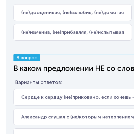
(не)дооценивая, (не)взлюбив, (не)домогая
(не)изменив, (не)прибавляя, (не)испытывая
8 вопрос
В каком предложении НЕ со сло
Варианты ответов:
Сердце к сердцу (не)приковано, если хочешь -
Александр слушал с (не)которым нетерпением