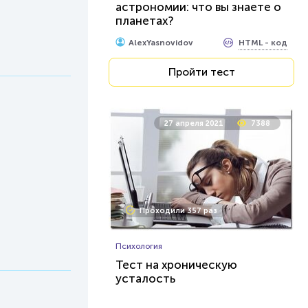
астрономии: что вы знаете о
планетах?
HTML - код
AlexYasnovidov
Пройти тест
27 апреля 2021
7388
Проходили 357 раз
Психология
Тест на хроническую
усталость