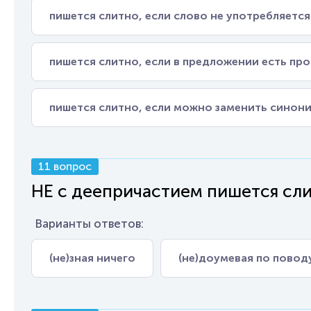
пишется слитно, если слово не употребляется
пишется слитно, если в предложении есть пр
пишется слитно, если можно заменить синон
11 вопрос
НЕ с деепричастием пишется сли
Варианты ответов:
(не)зная ничего
(не)доумевая по повод