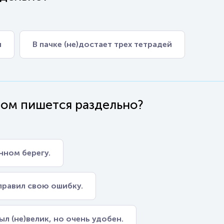
ы
В пачке (не)достает трех тетрадей
вом пишется раздельно?
нном берегу.
правил свою ошибку.
л (не)велик, но очень удобен.