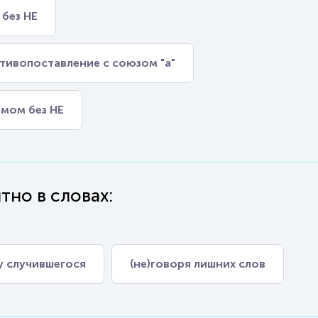
 без НЕ
отивопоставление с союзом "а"
имом без НЕ
тно в словах:
у случившегося
(не)говоря лишних слов