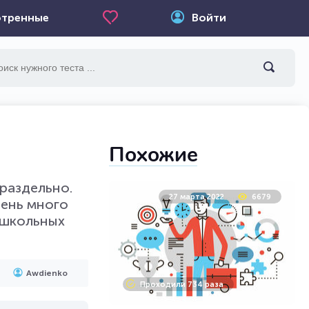
тренные
Войти
Похожие
 раздельно.
27 марта 2022
6679
чень много
 школьных
Awdienko
Проходили 734 раза