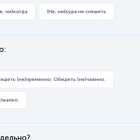
е, ни)когда
(Не, ни)куда не спешить
о:
видеть (не)пременно. Обидеть (не)чаянно.
е)жалко.
здельно?