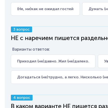
(Не, ни)как не ожидал гостей
Думать (н
3 вопрос
НЕ с наречием пишется раздельн
Варианты ответов:
Приходил (не)давно. Жил (не)далеко.
У
Догадаться (не)трудно, а легко. Нисколько (н
4 вопрос
В каком варианте НЕ пишется ра