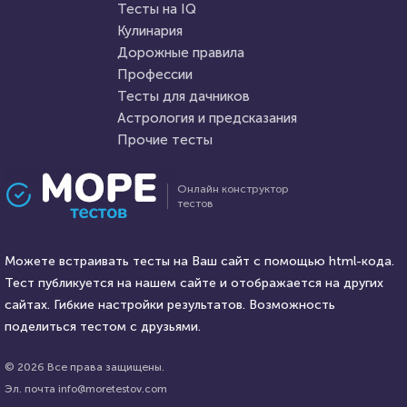
Тесты на IQ
Кулинария
Дорожные правила
17 декабря 2021
6893
27 августа 2020
6677
Профессии
Тесты для дачников
Астрология и предсказания
Прочие тесты
Проходили 1622 раза
Проходили 961 раз
Онлайн конструктор
тестов
Фильмы
Правописание
Сможете назвать 100% этих
Старорусские слова,
голливудских звёзд?
Можете встраивать тесты на Ваш сайт с помощью html-кода.
сможешь угадать?
Тест публикуется на нашем сайте и отображается на других
HTML - код
сайтах. Гибкие настройки результатов. Возможность
balynskiy
HTML - код
Илья Кузнецов
поделиться тестом с друзьями.
Пройти тест
Пройти тест
© 2026 Все права защищены.
Эл. почта info@moretestov.com