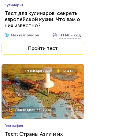
Кулинария
Тест: Какое хобби вам
Тест для кулинаров: секреты
подойдет?
европейской кухни. Что вам о
них известно?
HTML - код
Awdienko
HTML - код
AlexYasnovidov
Пройти тест
Пройти тест
27 октября 2021
35121
19 января 2022
31412
Проходили 11329 раз
Проходили 6627 раз
Психология
География
Тест: Энергетический вампир
Тест: Страны Азии и их
ли Вы?