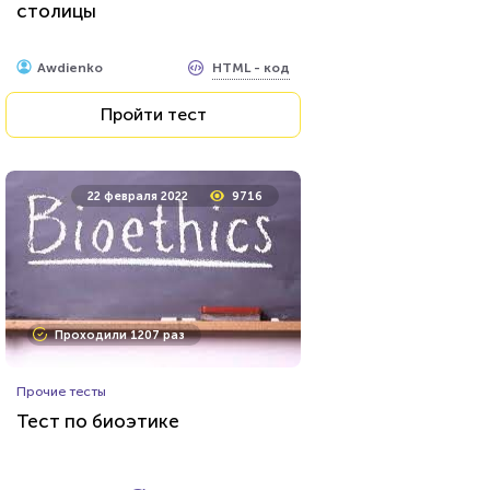
столицы
HTML - код
Awdienko
HTML - код
Awdienko
Пройти тест
Пройти тест
2 января 2021
83748
22 февраля 2022
9716
Проходили 21090 раз
Проходили 1207 раз
Прочие тесты
Прочие тесты
Угадай логотип
Тест по биоэтике
HTML - код
Awdienko