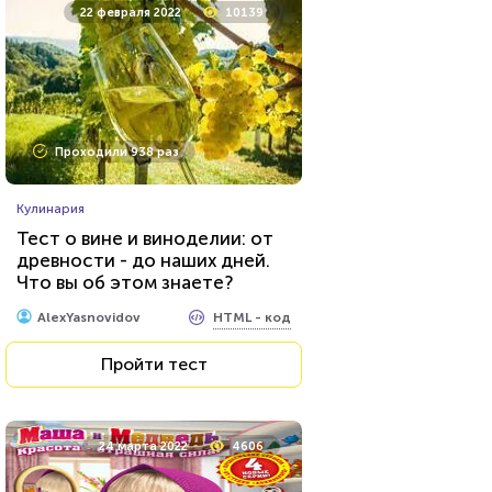
22 февраля 2022
10139
Проходили 938 раз
Кулинария
Тест о вине и виноделии: от
древности - до наших дней.
Что вы об этом знаете?
HTML - код
AlexYasnovidov
Пройти тест
24 марта 2022
4606