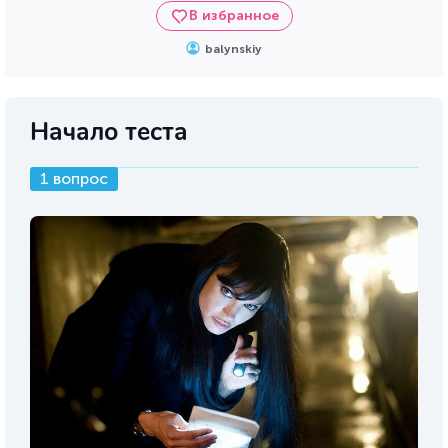
В избранное
balynskiy
Начало теста
1 вопрос