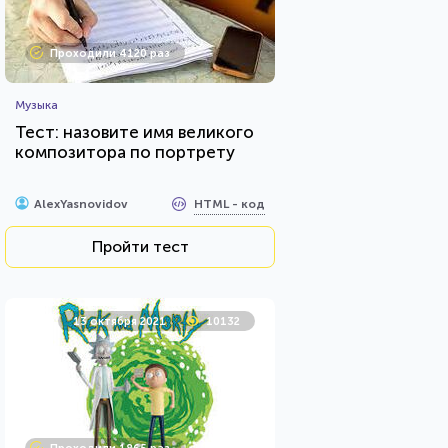
Проходили 4120 раз
Музыка
Тест: назовите имя великого
композитора по портрету
HTML - код
AlexYasnovidov
Пройти тест
13 октября 2021
10132