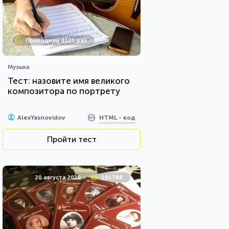
Проходили 4121 раз
Музыка
Тест: назовите имя великого
композитора по портрету
HTML - код
AlexYasnovidov
Пройти тест
20 августа 2020
181788