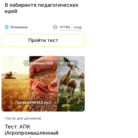
В лабиринте педагогических
фильма «Иван Васильевич
идей
меняет профессию»
HTML - код
Илья Кузнецов
HTML - код
Юлианна
Пройти тест
Пройти тест
30 октября 2020
12439
28 января 2022
8285
Проходили 1016 раз
Проходили 815 раз
Профессии
Тесты для дачников
Сможете ли вы стать
Тест: АПК
писателем?
(Агропромышленный