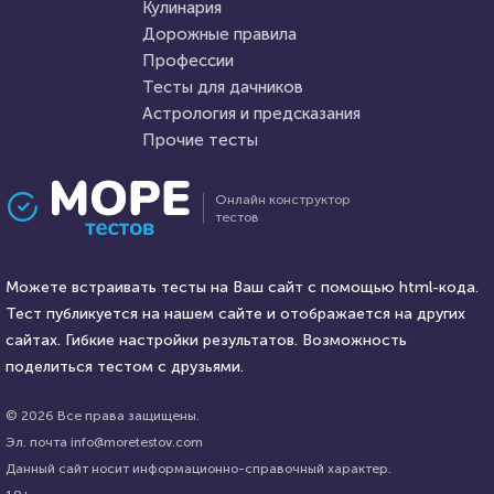
Кулинария
Дорожные правила
11 февраля 2022
6623
14 мая 2021
12256
Профессии
Тесты для дачников
Астрология и предсказания
Прочие тесты
Проходили 530 раз
Проходили 1226 раз
Онлайн конструктор
тестов
Кулинария
Аниме
Тест для любителей
Аниме подруга
кулинарии: финская и
Можете встраивать тесты на Ваш сайт с помощью html-кода.
английская кухни. Что вам о
Тест публикуется на нашем сайте и отображается на других
них известно?
HTML - код
сайтах. Гибкие настройки результатов. Возможность
AlexYasnovidov
HTML - код
HAVARA LOVE
поделиться тестом с друзьями.
Пройти тест
Пройти тест
© 2026 Все права защищены.
Эл. почта info@moretestov.com
Данный сайт носит информационно-справочный характер.
22 ноября 2021
6331
24 июня 2020
59511