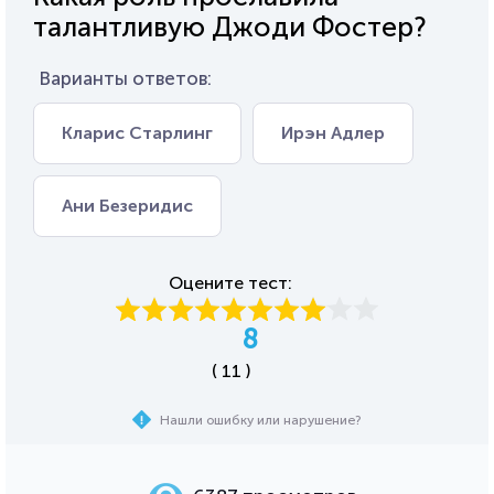
талантливую Джоди Фостер?
Варианты ответов:
Кларис Старлинг
Ирэн Адлер
Ани Безеридис
Оцените тест:
8
( 11 )
Нашли ошибку или нарушение?