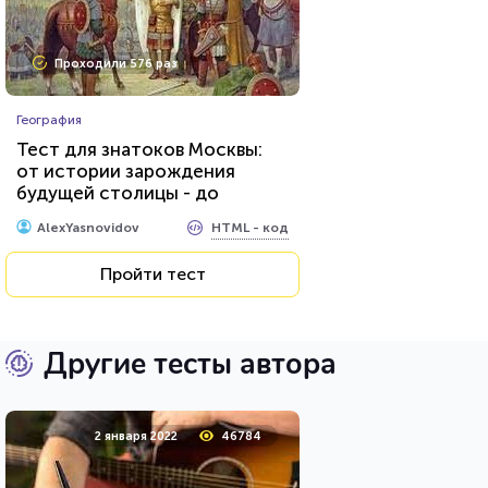
Проходили 576 раз
География
Тест для знатоков Москвы:
от истории зарождения
будущей столицы - до
присвоения звания «Город-
HTML - код
AlexYasnovidov
герой»
Пройти тест
Другие тесты автора
2 января 2022
46784