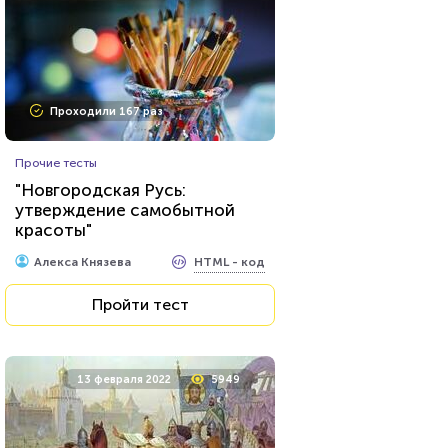
Проходили 167 раз
Прочие тесты
"Новгородская Русь:
утверждение самобытной
красоты"
HTML - код
Алекса Князева
Пройти тест
13 февраля 2022
5949