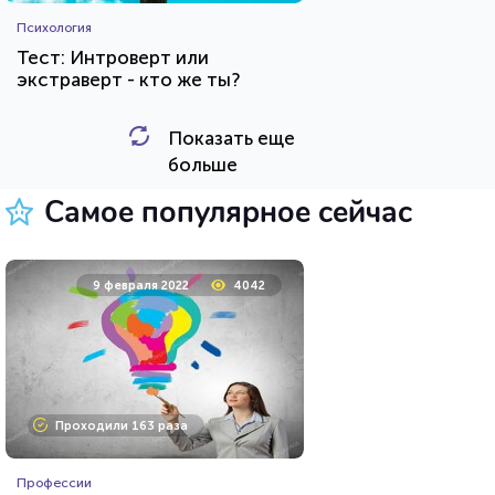
Психология
Тест: Интроверт или
экстраверт - кто же ты?
Показать еще
HTML - код
Awdienko
больше
Пройти тест
Самое популярное сейчас
11 мая 2020
36723
9 февраля 2022
4042
Проходили 9897 раз
Проходили 163 раза
Фильмы
Профессии
Тест на знание советского