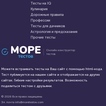
Пройти тест
Тесты на IQ
Кулинария
Дорожные правила
5 октября 2021
27184
2 апреля 2022
7200
Профессии
Тесты для дачников
Астрология и предсказания
Прочие тесты
Проходили 9704 раза
Проходили 673 раза
Онлайн конструктор
тестов
Психология
Прочие тесты
Тест на уникальность: "Что
«О жизни в шутку и всерьез!»
Вы видите первым?"
Можете встраивать тесты на Ваш сайт с помощью html-кода.
Тест публикуется на нашем сайте и отображается на других
HTML - код
сайтах. Гибкие настройки результатов. Возможность
Awdienko
HTML - код
Наталья Калинина
поделиться тестом с друзьями.
Пройти тест
Пройти тест
© 2026 Все права защищены.
Эл. почта info@moretestov.com