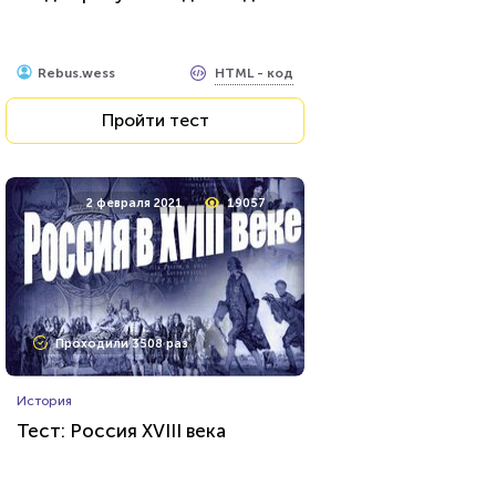
HTML - код
balynskiy
HTML - код
Rebus.wess
Пройти тест
Пройти тест
24 марта 2022
4605
2 февраля 2021
19057
Проходили 146 раз
Проходили 3508 раз
Игры
История
Ребусы №4
Тест: Россия XVIII века
HTML - код
Rebus.wess