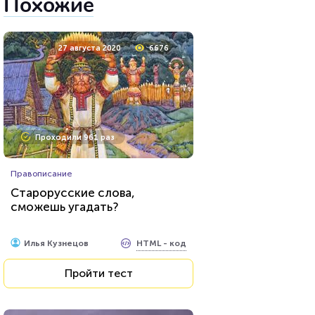
Похожие
27 августа 2020
6676
Проходили 961 раз
Правописание
Старорусские слова,
сможешь угадать?
HTML - код
Илья Кузнецов
Пройти тест