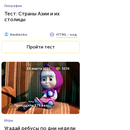
Прочие тесты
География
Тест: Муниципальное право
Тест: Страны Азии и их
столицы
HTML - код
Awdienko
HTML - код
Awdienko
Пройти тест
Пройти тест
17 декабря 2021
6888
24 марта 2022
5236
Проходили 1621 раз
Проходили 175 раз
Фильмы
Игры
Сможете назвать 100% этих
Угадай ребусы по дни недели
голливудских звёзд?