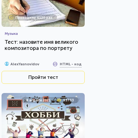
Проходили 4120 раз
Музыка
Тест: назовите имя великого
композитора по портрету
HTML - код
AlexYasnovidov
Пройти тест
8 апреля 2021
53733