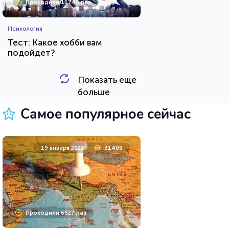
Проходили 11745 раз
Психология
Тест: Какое хобби вам
подойдет?
Показать еще
HTML - код
Awdienko
больше
Пройти тест
Самое популярное сейчас
29 декабря 2021
12319
19 января 2022
31409
Проходили 524 раза
Проходили 6627 раз