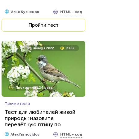
HTML - код
Илья Кузнецов
Пройти тест
21 января 2022
2762
Проходили 124 раза
Прочие тесты
Тест для любителей живой
природы: назовите
перелётную птицу по
фотографии
HTML - код
AlexYasnovidov