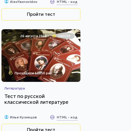
HTML - код
AlexYasnovidov
Пройти тест
20 августа 2020
182159
Проходили 10350 раз
Литература
Тест по русской
классической литературе
HTML - код
Илья Кузнецов
Пройти тест