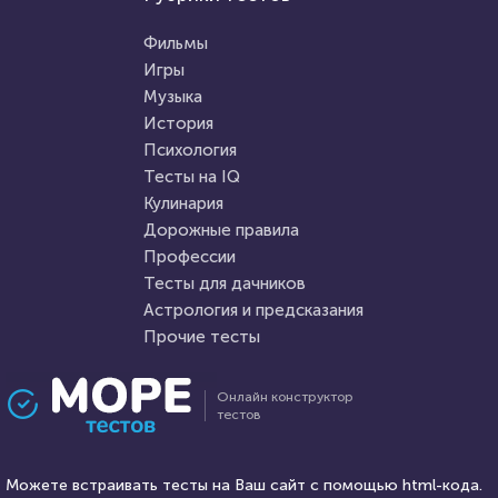
Психология
Тест для знатоков искусства:
Тест: Мизантроп ли вы?
живопись, скульптура,
Фильмы
музыка. Какие тайны его
Игры
великих творцов вам
Музыка
HTML - код
AlexYasnovidov
известны?
HTML - код
Awdienko
История
Пройти тест
Психология
Пройти тест
Тесты на IQ
Кулинария
Дорожные правила
17 декабря 2021
6893
27 августа 2020
6677
Профессии
Тесты для дачников
Астрология и предсказания
Прочие тесты
Проходили 1622 раза
Проходили 961 раз
Онлайн конструктор
тестов
Фильмы
Правописание
Сможете назвать 100% этих
Старорусские слова,
голливудских звёзд?
Можете встраивать тесты на Ваш сайт с помощью html-кода.