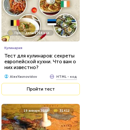
Проходили 11746 раз
Проходили 1716 раз
Психология
Кулинария
Тест: Какое хобби вам
Тест для кулинаров: секреты
подойдет?
европейской кухни. Что вам о
них известно?
HTML - код
Awdienko
HTML - код
AlexYasnovidov
Пройти тест
Пройти тест
27 октября 2021
35121
19 января 2022
31412