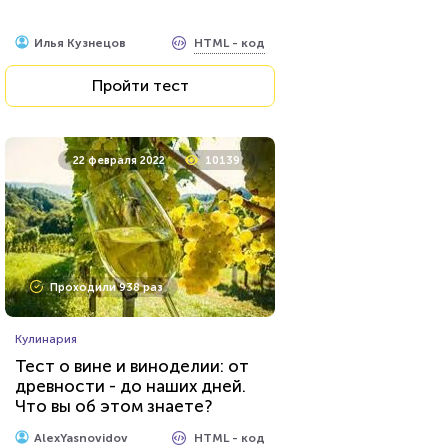
HTML - код
Илья Кузнецов
Пройти тест
22 февраля 2022
10139
Проходили 938 раз
Кулинария
Тест о вине и виноделии: от
древности - до наших дней.
Что вы об этом знаете?
HTML - код
AlexYasnovidov