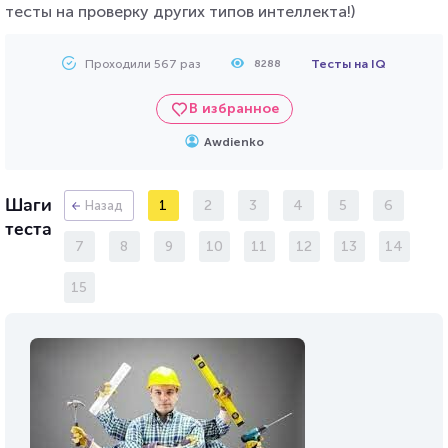
тесты на проверку других типов интеллекта!)
Проходили 567 раз
Тесты на IQ
8288
В избранное
Awdienko
Шаги
1
2
3
4
5
6
Назад
теста
7
8
9
10
11
12
13
14
15