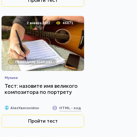
Пройти тест
2 января 2022
46671
Проходили 4120 раз
Музыка
Тест: назовите имя великого
композитора по портрету
HTML - код
AlexYasnovidov
Пройти тест