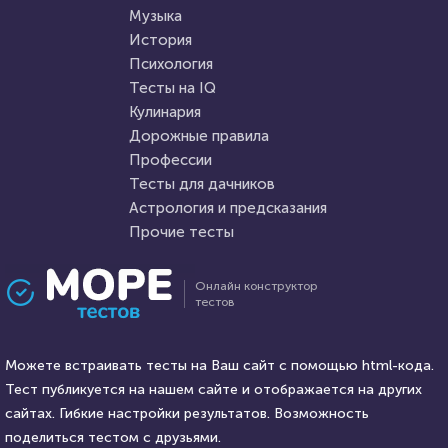
Музыка
HTML - код
Awdienko
HTML - код
Илья Кузнецов
История
Пройти тест
Психология
Пройти тест
Тесты на IQ
Кулинария
Дорожные правила
17 марта 2021
17735
5 октября 2021
27220
Профессии
Тесты для дачников
Астрология и предсказания
Прочие тесты
Проходили 2661 раз
Проходили 9705 раз
Онлайн конструктор
тестов
Психология
Психология
Тест: "Проверка верности"
Тест на уникальность: "Что
Можете встраивать тесты на Ваш сайт с помощью html-кода.
Вы видите первым?"
Тест публикуется на нашем сайте и отображается на других
HTML - код
сайтах. Гибкие настройки результатов. Возможность
Awdienko
HTML - код
Awdienko
поделиться тестом с друзьями.