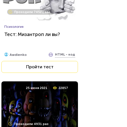
Проходили 8032 раза
Проходили 7452 раза
Игры
Психология
Тест по игре Dota 2
Тест: Мизантроп ли вы?
HTML - код
Awdienko
HTML - код
Awdienko
Пройти тест
Пройти тест
23 июня 2021
53672
25 июня 2021
22857
Проходили 20934 раза
Проходили 4931 раз