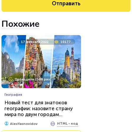
Похожие
17 февраля 2022
10177
Проходили 2588 раз
География
Новый тест для знатоков
географии: назовите страну
мира по двум городам...
HTML - код
AlexYasnovidov