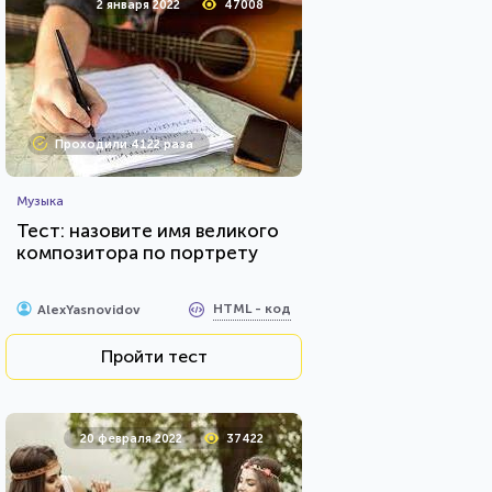
2 января 2022
47008
Проходили 4122 раза
Музыка
Тест: назовите имя великого
композитора по портрету
HTML - код
AlexYasnovidov
Пройти тест
20 февраля 2022
37422