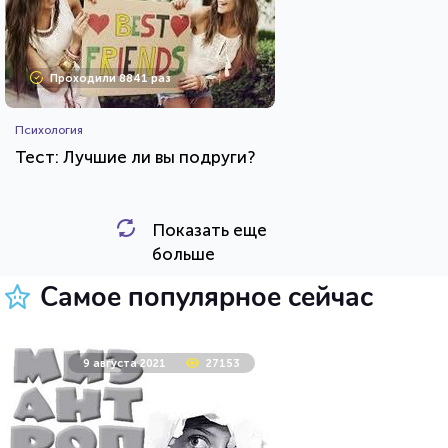
Проходили 8841 раз
Психология
Тест: Лучшие ли вы подруги?
Показать еще
HTML - код
Awdienko
больше
Пройти тест
Самое популярное сейчас
26 июля 2021
62445
9 августа 2021
27153