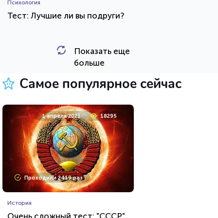
Психология
Тест: Лучшие ли вы подруги?
Показать еще
HTML - код
Awdienko
больше
Пройти тест
Самое популярное сейчас
26 июля 2021
62438
1 апреля 2021
18295
Проходили 8032 раза
Проходили 2419 раз
Игры
История
Тест по игре Dota 2
Очень сложный тест: "СССР"