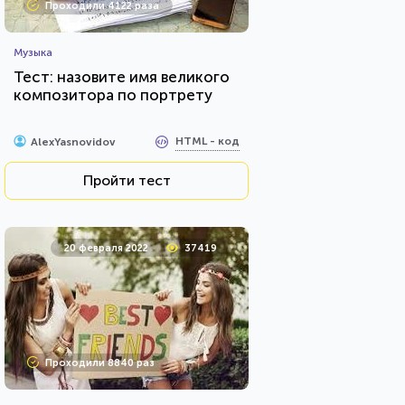
Проходили 4122 раза
Музыка
Тест: назовите имя великого
композитора по портрету
HTML - код
AlexYasnovidov
Пройти тест
20 февраля 2022
37419
Проходили 8840 раз