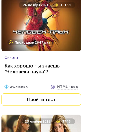
26 ноября 2021
15158
Проходили 2647 раз
Фильмы
Как хорошо ты знаешь
"Человека паука"?
HTML - код
Awdienko
Пройти тест
23 ноября 2021
3745