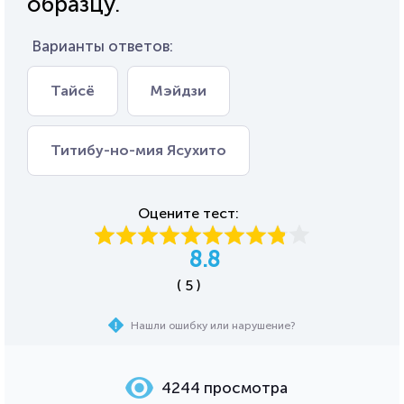
образцу.
Варианты ответов:
Тайсё
Мэйдзи
Титибу-но-мия Ясухито
Оцените тест:
8.8
( 5 )
Нашли ошибку или нарушение?
4244 просмотра