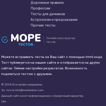
Дорожные правила
10 сентября 2021
12575
5 октября 2021
27218
Профессии
Тесты для дачников
Астрология и предсказания
Прочие тесты
Проходили 2673 раза
Проходили 9705 раз
Онлайн конструктор
тестов
Мультфильмы
Психология
Тест: Фиксики
Тест на уникальность: "Что
Можете встраивать тесты на Ваш сайт с помощью html-кода.
Вы видите первым?"
Тест публикуется на нашем сайте и отображается на других
HTML - код
сайтах. Гибкие настройки результатов. Возможность
Awdienko
HTML - код
Awdienko
поделиться тестом с друзьями.
Пройти тест
Пройти тест
© 2026 Все права защищены.
Эл. почта info@moretestov.com
Данный сайт носит информационно-справочный характер.
25 марта 2021
5280
18 августа 2021
110203
18+