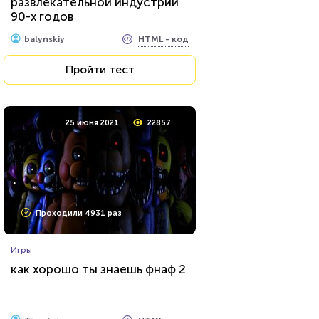
развлекательной индустрии
90-х годов
HTML - код
balynskiy
Пройти тест
25 июня 2021
22857
Проходили 4931 раз
Игры
как хорошо ты знаешь фнаф 2