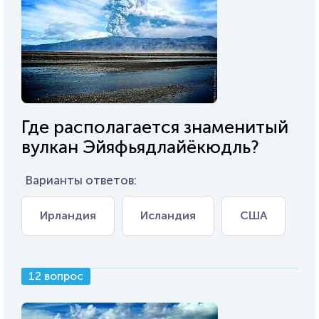
Где располагается знаменитый
вулкан Эйяфьядлайёкюдль?
Варианты ответов:
Ирландия
Исландия
США
12 вопрос