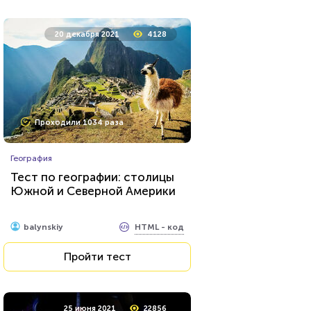
20 декабря 2021
4128
Проходили 1034 раза
География
Тест по географии: столицы
Южной и Северной Америки
HTML - код
balynskiy
Пройти тест
25 июня 2021
22856