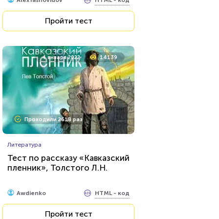
AlexYasnovidov
Пройти тест
4 января 2022
14139
Проходили 2618 раз
Литература
Тест по рассказу «Кавказский
пленник», Толстого Л.Н.
HTML - код
Awdienko
Пройти тест