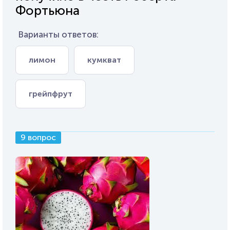
Фортьюна
Варианты ответов:
лимон
кумкват
грейпфрут
9 вопрос