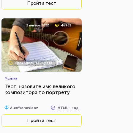
Пройти тест
2 января 2022
46962
Проходили 4122 раза
Музыка
Тест: назовите имя великого
композитора по портрету
HTML - код
AlexYasnovidov
Пройти тест