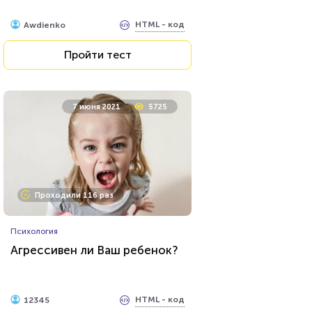
HTML - код
Awdienko
Пройти тест
7 июня 2021
5725
Проходили 116 раз
Психология
Агрессивен ли Ваш ребенок?
HTML - код
12345