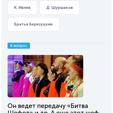
К. Ивлев
Д. Шуршаков
Братья Березуцкие
6 вопрос
Он ведет передачу «Битва
Шефов» и др. А еще этот шеф-