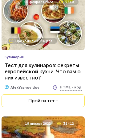
16 февраля 2022
9510
Проходили 1569 раз
Проходили 1716 раз
Прочие тесты
Кулинария
Тест для знатоков искусства:
Тест для кулинаров: секреты
живопись, скульптура,
европейской кухни. Что вам о
музыка. Какие тайны его
них известно?
великих творцов вам
HTML - код
AlexYasnovidov
известны?
HTML - код
AlexYasnovidov
Пройти тест
Пройти тест
27 октября 2021
35122
19 января 2022
31412