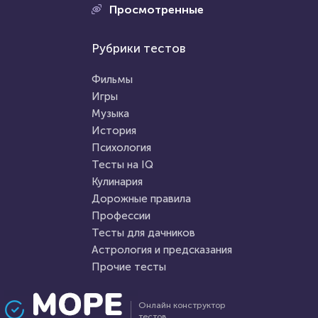
Проходили 1622 раза
Просмотренные
Проходили 674 раза
Фильмы
Рубрики тестов
Прочие тесты
Сможете назвать 100% этих
«О жизни в шутку и всерьез!»
голливудских звёзд?
Фильмы
Игры
Музыка
HTML - код
balynskiy
HTML - код
Наталья Калинина
История
Пройти тест
Психология
Пройти тест
Тесты на IQ
Кулинария
Дорожные правила
5 октября 2021
27191
22 февраля 2022
9716
Профессии
Тесты для дачников
Астрология и предсказания
Прочие тесты
Проходили 9704 раза
Проходили 1207 раз
Онлайн конструктор
тестов