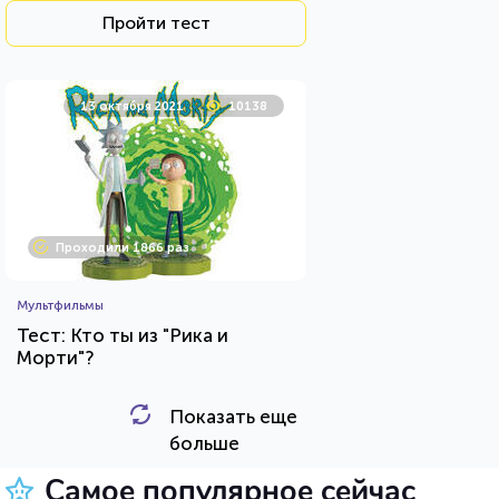
Пройти тест
13 октября 2021
10138
Проходили 1866 раз
Мультфильмы
Тест: Кто ты из "Рика и
Морти"?
Показать еще
HTML - код
Awdienko
больше
Пройти тест
Самое популярное сейчас