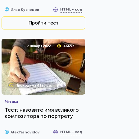
HTML - код
Илья Кузнецов
Пройти тест
2 января 2022
46693
Проходили 4120 раз
Музыка
Тест: назовите имя великого
композитора по портрету
HTML - код
AlexYasnovidov