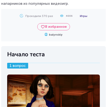
напарников из популярных видеоигр.
Проходили 370 раз
Игры
4006
В избранное
balynskiy
Начало теста
1 вопрос