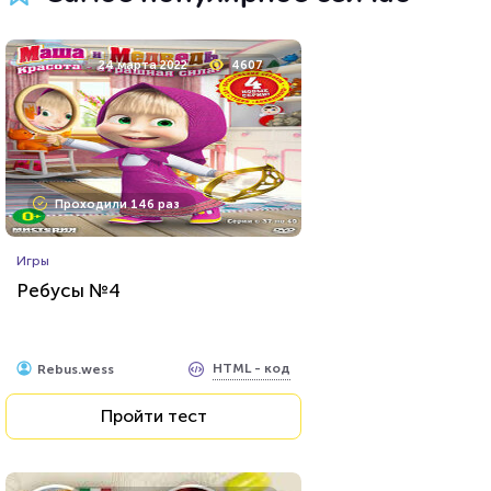
8 апреля 2021
53742
24 марта 2022
4607
Проходили 11747 раз
Проходили 146 раз
Психология
Игры
Тест: Какое хобби вам
Ребусы №4
подойдет?
HTML - код
Awdienko
HTML - код
Rebus.wess
Пройти тест
Пройти тест
20 февраля 2022
14150