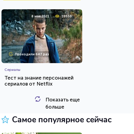
8 мая 2021
10550
Проходили 647 раз
Сериалы
Тест на знание персонажей
сериалов от Netflix
Показать еще
HTML - код
balynskiy
больше
Пройти тест
Самое популярное сейчас