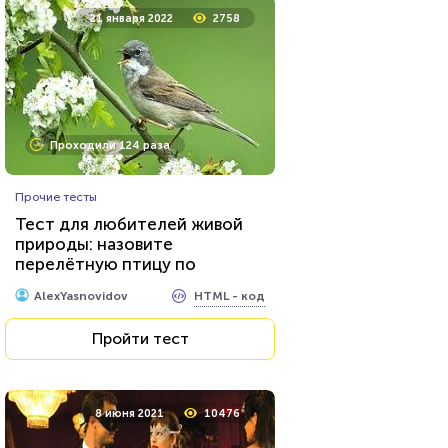
24 марта 2021
64460
21 января 2022
2758
Проходили 22949 раз
Проходили 124 раза
Прочие тесты
Прочие тесты
Угадай футболиста по фото!
Тест для любителей живой
природы: назовите
перелётную птицу по
HTML - код
Awdienko
фотографии
HTML - код
AlexYasnovidov
Пройти тест
Пройти тест
23 июня 2021
53687
8 июня 2021
10476