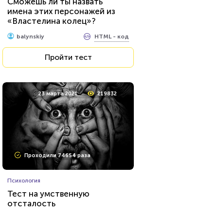
Сможешь ли ты назвать
имена этих персонажей из
«Властелина колец»?
HTML - код
balynskiy
Пройти тест
23 марта 2021
219832
Проходили 74654 раза
Психология
Тест на умственную
отсталость