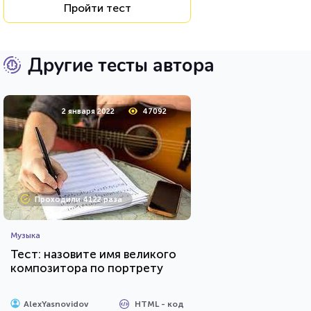
Пройти тест
Другие тесты автора
2 января 2022
47092
Проходили 4122 раза
Музыка
Тест: назовите имя великого
композитора по портрету
HTML - код
AlexYasnovidov