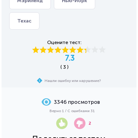
Мэриленд
Нью-Йорк
Техас
Оцените тест:
7.3
( 3 )
Нашли ошибку или нарушение?
3346 просмотров
Верно 1 / С ошибками 31
2