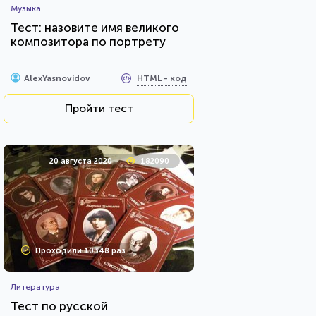
Музыка
Тест: назовите имя великого
композитора по портрету
HTML - код
AlexYasnovidov
Пройти тест
20 августа 2020
182090
Проходили 10348 раз
Литература
Тест по русской