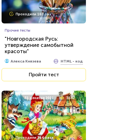
Проходили 167 раз
Прочие тесты
"Новгородская Русь:
утверждение самобытной
красоты"
HTML - код
Алекса Князева
Пройти тест
31 декабря 2021
3642
Проходили 354 раза