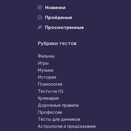
Новинки
Пройденые
Проходили 123 раза
Просмотренные
Проходили 74654 раза
Психология
Рубрики тестов
Психология
Вы оптимист или пессимист?
Тест на умственную
Фильмы
отсталость
Игры
Музыка
HTML - код
Илья Кузнецов
HTML - код
Awdienko
История
Пройти тест
Психология
Пройти тест
Тесты на IQ
Кулинария
Дорожные правила
8 января 2022
4472
17 мая 2020
23397
Профессии
Тесты для дачников
Астрология и предсказания