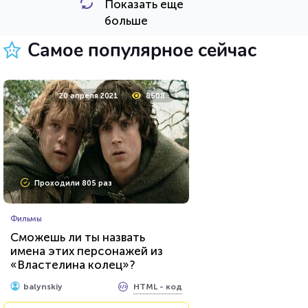
Показать еще
HTML - код
Awdienko
больше
Пройти тест
Самое популярное сейчас
8 мая 2021
10542
20 апреля 2021
8508
Проходили 646 раз
Проходили 805 раз
Сериалы
Фильмы
Тест на знание персонажей
Сможешь ли ты назвать
сериалов от Netflix
имена этих персонажей из
«Властелина колец»?
HTML - код
balynskiy
HTML - код
balynskiy
Пройти тест