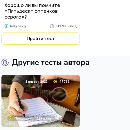
Хорошо ли вы помните
«Пятьдесят оттенков
серого»?
HTML - код
balynskiy
Пройти тест
Другие тесты автора
2 января 2022
47069
Проходили 4122 раза