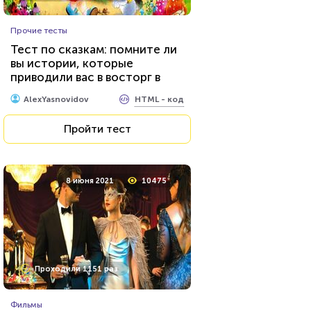
Прочие тесты
Тест по сказкам: помните ли
вы истории, которые
приводили вас в восторг в
детстве?
HTML - код
AlexYasnovidov
Пройти тест
8 июня 2021
10475
Проходили 1151 раз
Фильмы