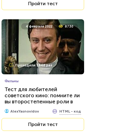
Пройти тест
15 февраля 2022
53616
4 февраля 2022
8730
Проходили 7539 раз
Проходили 1648 раз
Литература
Фильмы
Тест: Великие русские
Тест для любителей
писатели
советского кино: помните ли
вы второстепенные роли в
HTML - код
Awdienko
знаменитых фильмах?
HTML - код
AlexYasnovidov
Пройти тест
Пройти тест