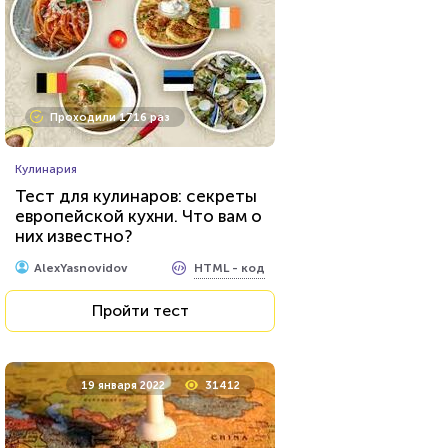
Проходили 11746 раз
Проходили 1716 раз
Психология
Кулинария
Тест: Какое хобби вам
Тест для кулинаров: секреты
подойдет?
европейской кухни. Что вам о
них известно?
HTML - код
Awdienko
HTML - код
AlexYasnovidov
Пройти тест
Пройти тест
17 декабря 2021
6893
19 января 2022
31412