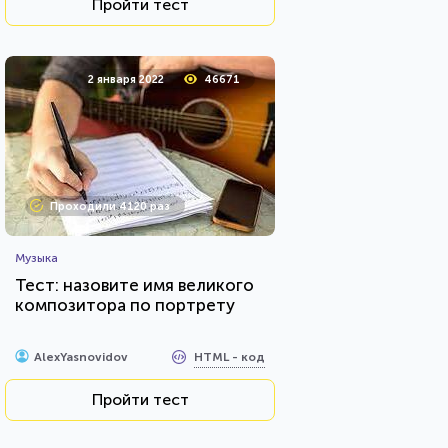
Пройти тест
2 января 2022
46671
Проходили 4120 раз
Музыка
Тест: назовите имя великого
композитора по портрету
HTML - код
AlexYasnovidov
Пройти тест