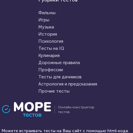
Правописание
Тест: "Мое будущее. Каким
Старорусские слова,
оно будет?"
Фильмы
сможешь угадать?
Игры
Музыка
HTML - код
Awdienko
HTML - код
Илья Кузнецов
История
Пройти тест
Психология
Пройти тест
Тесты на IQ
Кулинария
Дорожные правила
5 октября 2021
27188
2 апреля 2022
7203
Профессии
Тесты для дачников
Астрология и предсказания
Прочие тесты
Проходили 9704 раза
Проходили 674 раза
Онлайн конструктор
тестов
Психология
Прочие тесты
Тест на уникальность: "Что
«О жизни в шутку и всерьез!»
Вы видите первым?"
Можете встраивать тесты на Ваш сайт с помощью html-кода.