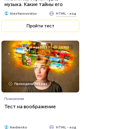
музыка. Какие тайны его
великих творцов вам
HTML - код
AlexYasnovidov
известны?
Пройти тест
6 мая 2021
10360
Проходили 705 раз
Психология
Тест на воображение
HTML - код
Awdienko