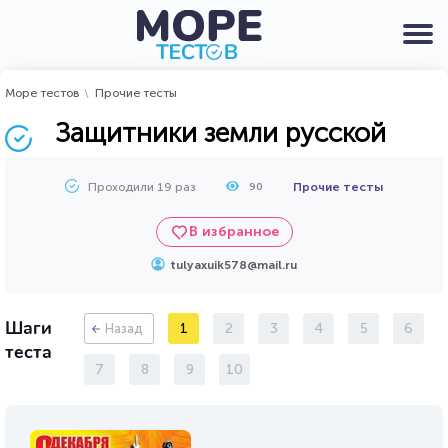
Море тестов
Прочие тесты
Защитники земли русской
Проходили 19 раз
Прочие тесты
90
В избранное
tulyaxuik578@mail.ru
Шаги
1
2
3
4
5
6
Назад
теста
7
8
9
10