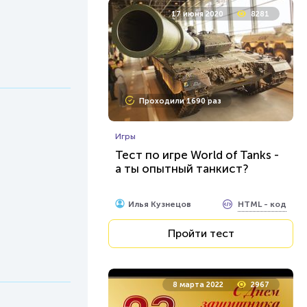
17 июня 2020
8281
Проходили 1690 раз
Игры
Тест по игре World of Tanks -
а ты опытный танкист?
HTML - код
Илья Кузнецов
Пройти тест
8 марта 2022
2967