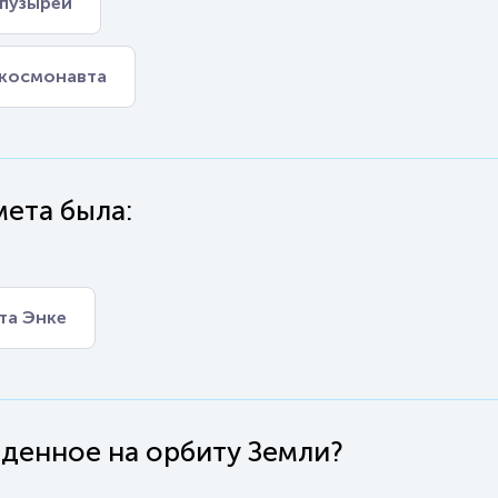
 пузырей
х космонавта
мета была:
та Энке
еденное на орбиту Земли?