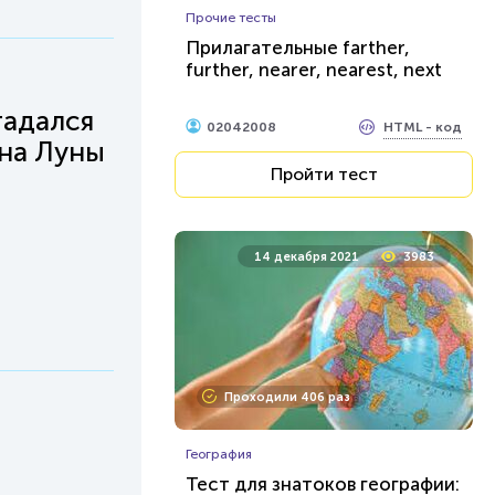
Прочие тесты
Прилагательные farther,
further, nearer, nearest, next
гадался
HTML - код
02042008
она Луны
Пройти тест
14 декабря 2021
3983
Проходили 406 раз
География
Тест для знатоков географии: