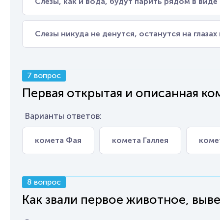
Слезы, как и вода, будут парить рядом в виде
Слезы никуда не денутся, останутся на глаза
7 вопрос
Первая открытая и описанная ко
Варианты ответов:
комета Фая
комета Галлея
коме
8 вопрос
Как звали первое животное, выв