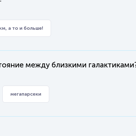
км, а то и больше!
тояние между близкими галактиками
мегапарсеки