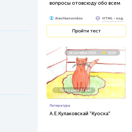
вопросы отовсюду обо всем
HTML - код
AlexYasnovidov
Пройти тест
28 октября 2020
3129
Проходили 71 раз
Литература
А.Е.Кулаковскай "Куоска"