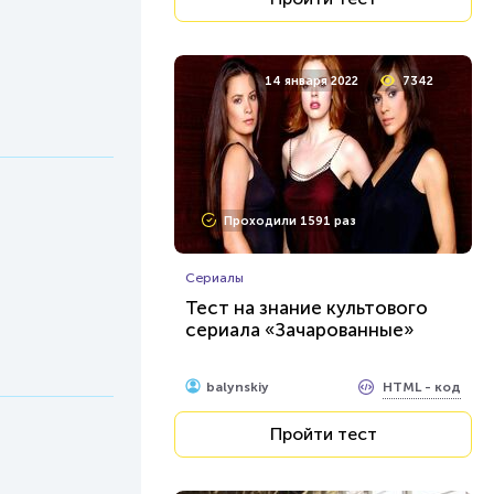
14 января 2022
7342
Проходили 1591 раз
Сериалы
Тест на знание культового
сериала «Зачарованные»
HTML - код
balynskiy
Пройти тест