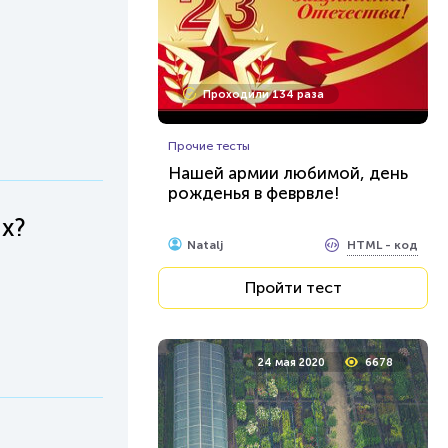
Проходили 134 раза
Прочие тесты
Нашей армии любимой, день
рожденья в феврвле!
х?
HTML - код
Natalj
Пройти тест
24 мая 2020
6678