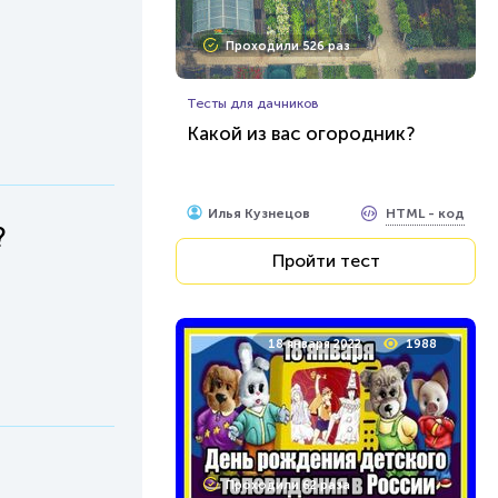
Проходили 526 раз
Тесты для дачников
Какой из вас огородник?
HTML - код
Илья Кузнецов
?
Пройти тест
18 января 2022
1988
Проходили 62 раза