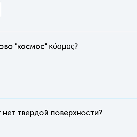
ово "космос" κόσμος?
т нет твердой поверхности?