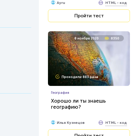
HTML - код
Ayru
Пройти тест
8 ноября 2020
8350
Проходили 883 раза
География
Хорошо ли ты знаешь
географию?
HTML - код
Илья Кузнецов
Пройти тест