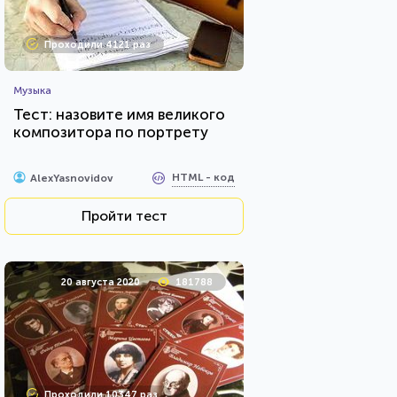
Проходили 4121 раз
Музыка
Тест: назовите имя великого
композитора по портрету
HTML - код
AlexYasnovidov
Пройти тест
20 августа 2020
181788
Проходили 10347 раз