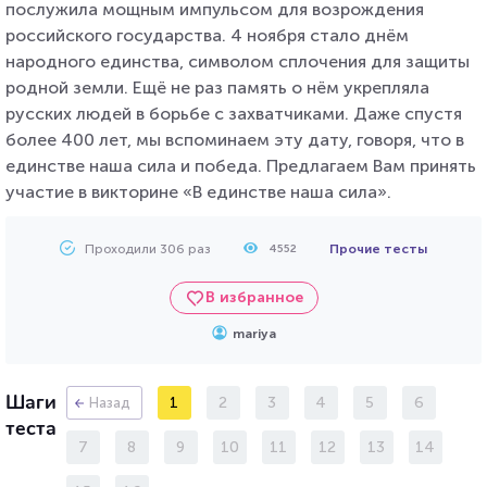
послужила мощным импульсом для возрождения
российского государства. 4 ноября стало днём
народного единства, символом сплочения для защиты
родной земли. Ещё не раз память о нём укрепляла
русских людей в борьбе с захватчиками. Даже спустя
более 400 лет, мы вспоминаем эту дату, говоря, что в
единстве наша сила и победа. Предлагаем Вам принять
участие в викторине «В единстве наша сила».
Проходили 306 раз
Прочие тесты
4552
В избранное
mariya
Шаги
1
2
3
4
5
6
Назад
теста
7
8
9
10
11
12
13
14