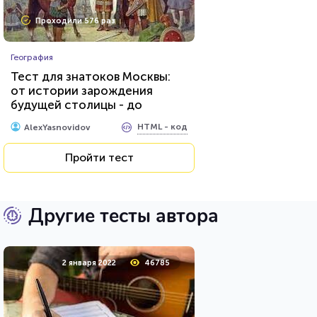
Проходили 576 раз
География
Тест для знатоков Москвы:
от истории зарождения
будущей столицы - до
присвоения звания «Город-
HTML - код
AlexYasnovidov
герой»
Пройти тест
Другие тесты автора
2 января 2022
46785