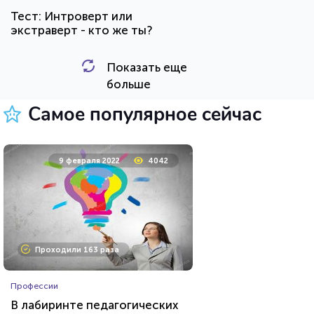
Тест: Интроверт или
экстраверт - кто же ты?
Показать еще
HTML - код
Awdienko
больше
Пройти тест
Самое популярное сейчас
11 мая 2020
36723
9 февраля 2022
4042
Проходили 9897 раз
Проходили 163 раза
Фильмы
Профессии
Тест на знание советского
В лабиринте педагогических
фильма «Иван Васильевич