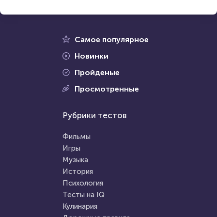
14 сентября 2020
4708
3 августа 2021
12317
Самое популярное
Новинки
Пройденые
Проходили 721 раз
Просмотренные
Проходили 664 раза
Прочие тесты
Рубрики тестов
Фильмы
Тест по общим вопросам
Угадай супергероя по трем
Фильмы
подсказкам
Игры
Музыка
HTML - код
Илья Кузнецов
HTML - код
balynskiy
История
Пройти тест
Психология
Пройти тест
Тесты на IQ
Кулинария