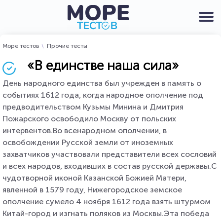
Море тестов
Прочие тесты
«В единстве наша сила»
День народного единства был учрежден в память о
событиях 1612 года, когда народное ополчение под
предводительством Кузьмы Минина и Дмитрия
Пожарского освободило Москву от польских
интервентов.Во всенародном ополчении, в
освобождении Русской земли от иноземных
захватчиков участвовали представители всех сословий
и всех народов, входивших в состав русской державы.С
чудотворной иконой Казанской Божией Матери,
явленной в 1579 году, Нижегородское земское
ополчение сумело 4 ноября 1612 года взять штурмом
Китай-город и изгнать поляков из Москвы.Эта победа