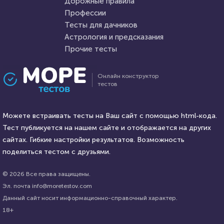
Дорожные правила
11 февраля 2022
6623
14 мая 2021
12256
Профессии
Тесты для дачников
Астрология и предсказания
Прочие тесты
Проходили 530 раз
Проходили 1226 раз
Онлайн конструктор
тестов
Кулинария
Аниме
Тест для любителей
Аниме подруга
кулинарии: финская и
Можете встраивать тесты на Ваш сайт с помощью html-кода.
английская кухни. Что вам о
Тест публикуется на нашем сайте и отображается на других
них известно?
HTML - код
сайтах. Гибкие настройки результатов. Возможность
AlexYasnovidov
HTML - код
HAVARA LOVE
поделиться тестом с друзьями.
Пройти тест
Пройти тест
© 2026 Все права защищены.
Эл. почта info@moretestov.com
Данный сайт носит информационно-справочный характер.
22 ноября 2021
6331
24 июня 2020
59511
18+