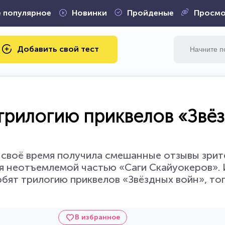
 популярное
Новинки
Пройденые
Просмо
Добавить свой тест
 трилогию приквелов «Звё
в своё время получила смешанные отзывы зрит
ся неотъемлемой частью «Саги Скайуокеров». 
бят трилогию приквелов «Звёздных войн», то
В избранное