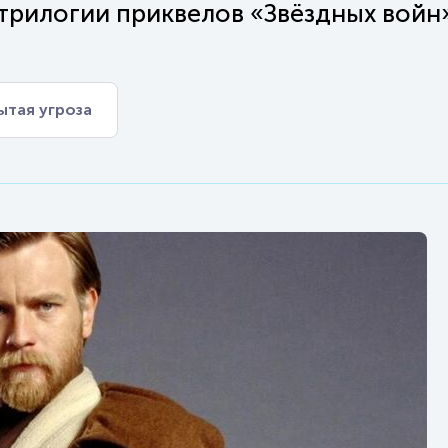
 трилогии приквелов «Звёздных войн
ытая угроза