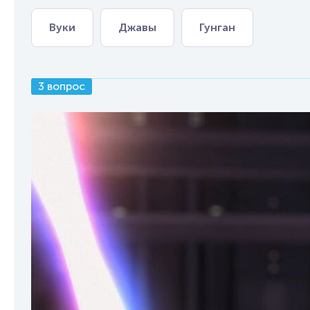
Вуки
Джавы
Гунган
3 вопрос