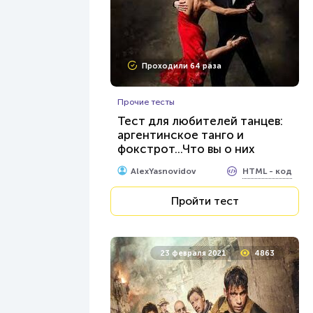
Проходили 64 раза
Прочие тесты
Тест для любителей танцев:
аргентинское танго и
фокстрот...Что вы о них
знаете?
HTML - код
AlexYasnovidov
Пройти тест
23 февраля 2021
4863