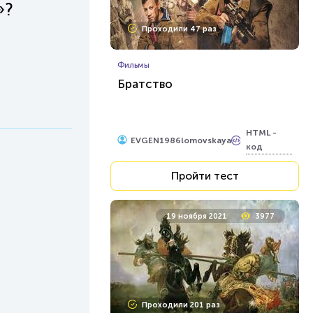
»?
Проходили 47 раз
Фильмы
Братство
HTML -
EVGEN1986lomovskaya
код
Пройти тест
19 ноября 2021
3977
Проходили 201 раз