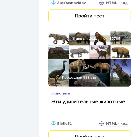
HTML - код
AlexYasnovidov
Пройти тест
6 апреля 2021
10785
Проходили 559 раз
Животные
Эти удивительные животные
HTML - код
Biblio51
Пройти тест