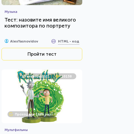
Музыка
Тест: назовите имя великого
композитора по портрету
HTML - код
AlexYasnovidov
Пройти тест
13 октября 2021
10138
Проходили 1866 раз
Мультфильмы