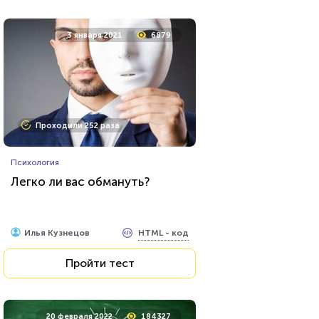
3 января 2021
6879
Проходили 252 раза
Психология
Легко ли вас обмануть?
HTML - код
Илья Кузнецов
Пройти тест
20 февраля 2022
184327