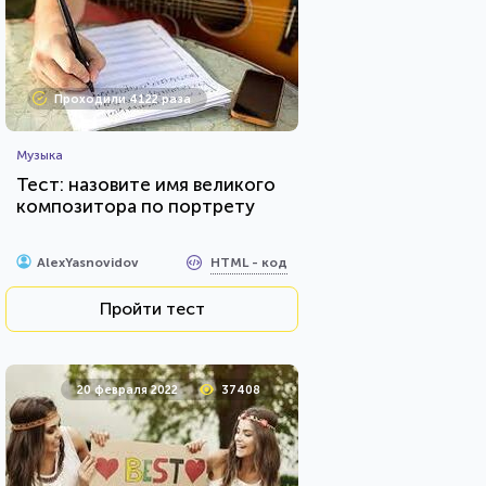
Проходили 4122 раза
Музыка
Тест: назовите имя великого
композитора по портрету
HTML - код
AlexYasnovidov
Пройти тест
20 февраля 2022
37408