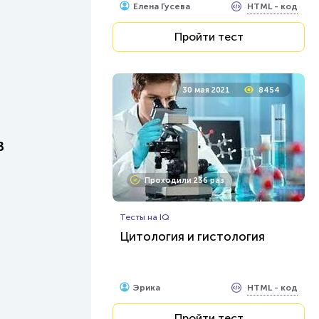
HTML - код
Елена Гусева
Пройти тест
30 мая 2021
8454
в
Проходили 236 раз
Тесты на IQ
Цитология и гистология
HTML - код
Эрика
Пройти тест