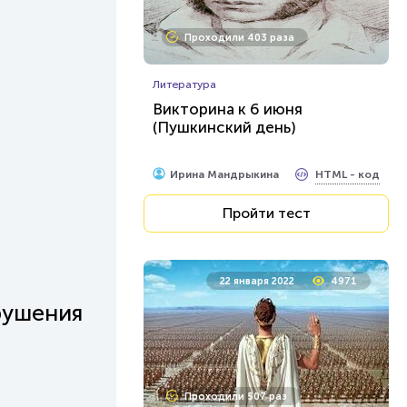
Проходили 403 раза
Литература
Викторина к 6 июня
(Пушкинский день)
HTML - код
Ирина Мандрыкина
Пройти тест
22 января 2022
4971
рушения
Проходили 507 раз