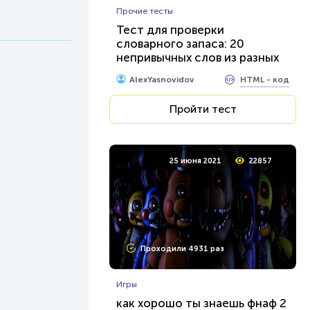
Прочие тесты
Тест для проверки
словарного запаса: 20
непривычных слов из разных
сфер жизни. Сможете дать
HTML - код
AlexYasnovidov
хотя бы 15-ть правильных
ответов?
Пройти тест
25 июня 2021
22857
Проходили 4931 раз
Игры
как хорошо ты знаешь фнаф 2