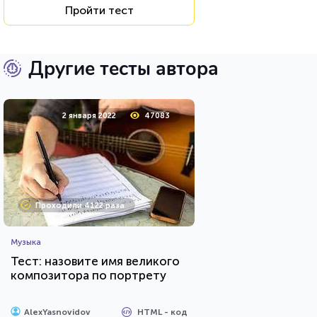
Пройти тест
Другие тесты автора
2 января 2022
47083
Проходили 4122 раза
Музыка
Тест: назовите имя великого
композитора по портрету
HTML - код
AlexYasnovidov