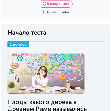
В избранное
AlexYasnovidov
Начало теста
1 вопрос
Плоды какого дерева в
Древнем Риме назывались