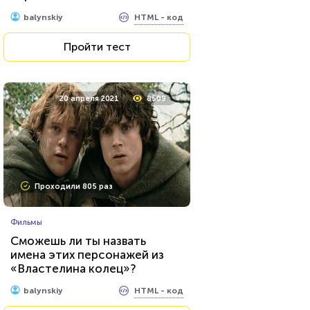
HTML - код
balynskiy
Пройти тест
20 апреля 2021
8509
Проходили 805 раз
Фильмы
Сможешь ли ты назвать
имена этих персонажей из
«Властелина колец»?
HTML - код
balynskiy