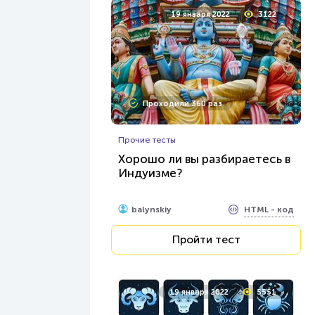
19 января 2022
3122
Проходили 360 раз
Прочие тесты
Хорошо ли вы разбираетесь в
Индуизме?
HTML - код
balynskiy
Пройти тест
19 января 2022
5551