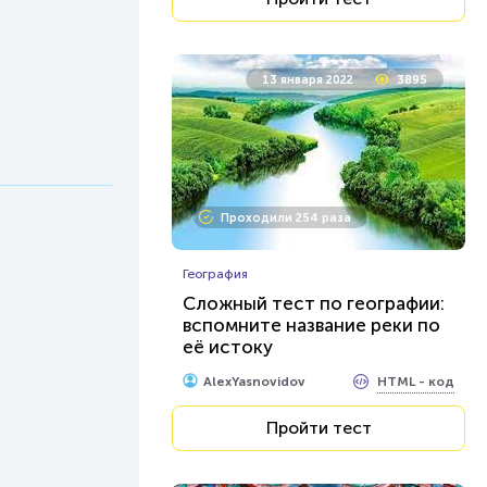
13 января 2022
3895
Проходили 254 раза
География
Сложный тест по географии:
вспомните название реки по
её истоку
HTML - код
AlexYasnovidov
Пройти тест