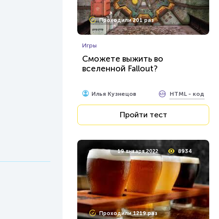
Проходили 201 раз
Игры
Сможете выжить во
вселенной Fallout?
HTML - код
Илья Кузнецов
Пройти тест
19 января 2022
8934
Проходили 1219 раз