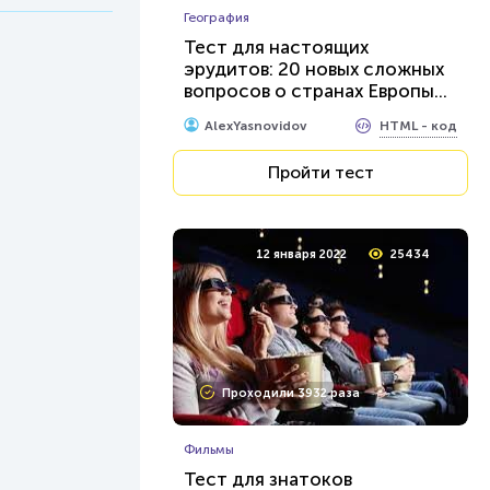
География
Тест для настоящих
эрудитов: 20 новых сложных
вопросов о странах Европы...
HTML - код
AlexYasnovidov
Пройти тест
12 января 2022
25434
Проходили 3932 раза
Фильмы
Тест для знатоков