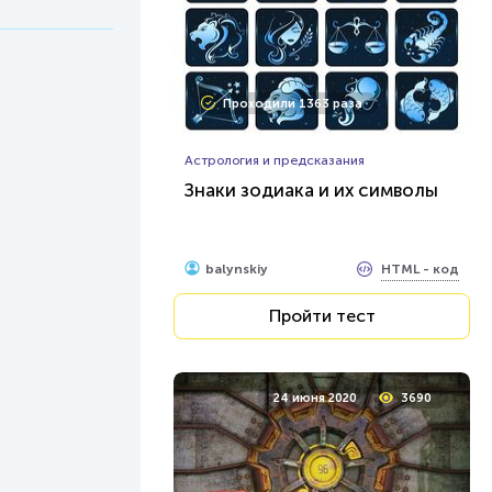
Проходили 1363 раза
Астрология и предсказания
Знаки зодиака и их символы
HTML - код
balynskiy
Пройти тест
24 июня 2020
3690