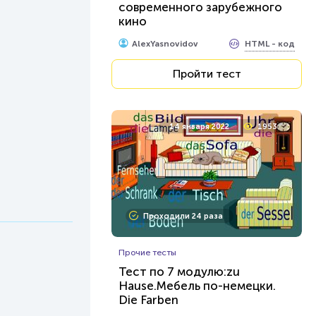
современного зарубежного
кино
HTML - код
AlexYasnovidov
Пройти тест
14 января 2022
1953
Проходили 24 раза
Прочие тесты
Тест по 7 модулю:zu
Нause.Мебель по-немецки.
Die Farben