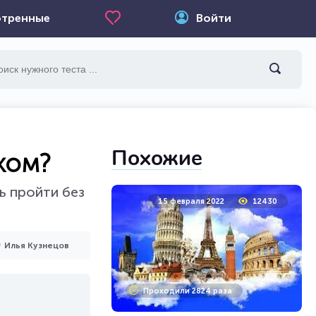
тренные
Войти
Похожие
ком?
ь пройти без
15 февраля 2022
12430
Илья Кузнецов
Проходили 2824 раза