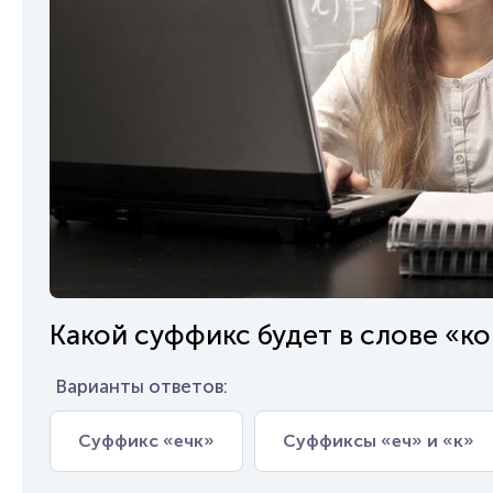
Какой суффикс будет в слове «к
Варианты ответов:
Суффикс «ечк»
Суффиксы «еч» и «к»