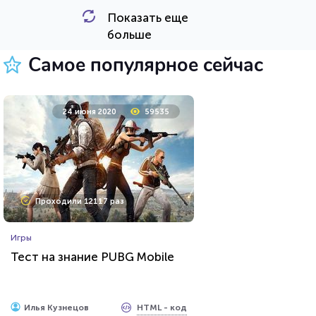
Показать еще
HTML - код
Awdienko
больше
Пройти тест
Самое популярное сейчас
5 октября 2021
27263
24 июня 2020
59535
Проходили 9707 раз
Проходили 12117 раз
Психология
Игры
Тест на уникальность: "Что
Тест на знание PUBG Mobile
Вы видите первым?"
HTML - код
Awdienko
HTML - код
Илья Кузнецов