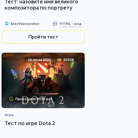
Тест: назовите имя великого
композитора по портрету
HTML - код
AlexYasnovidov
Пройти тест
26 июля 2021
62508
Проходили 8038 раз
Игры
Тест по игре Dota 2