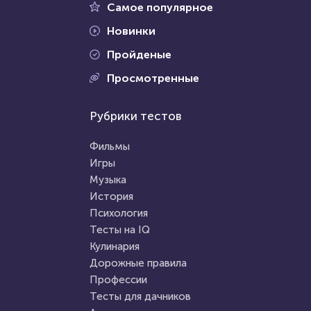
Самое популярное
Новинки
Пройденые
Проходили 74660 раз
Просмотренные
Проходили 4362 раза
Психология
Рубрики тестов
Тесты на IQ
Тест на умственную
Тест на математические
отсталость
Фильмы
способности
Игры
Музыка
HTML - код
Awdienko
HTML - код
Awdienko
История
Пройти тест
Психология
Пройти тест
Тесты на IQ
Кулинария
Дорожные правила
18 февраля 2021
160824
26 января 2022
11056
Профессии
Тесты для дачников