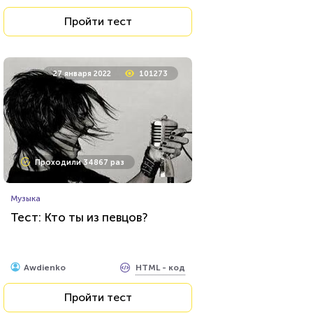
Пройти тест
Пройти тест
9 августа 2021
27197
27 января 2022
101273
Проходили 7465 раз
Проходили 34867 раз
Психология
Музыка
Тест: Мизантроп ли вы?
Тест: Кто ты из певцов?
HTML - код
Awdienko
HTML - код
Awdienko
Пройти тест
Пройти тест