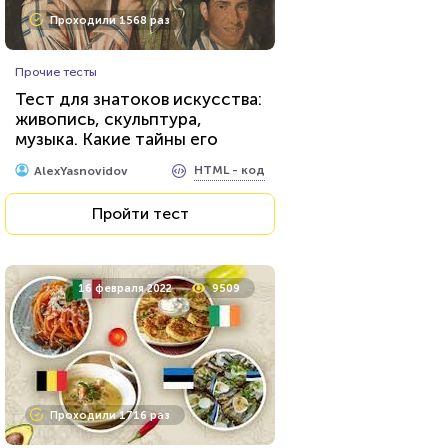
Проходили 1568 раз
Прочие тесты
Тест для знатоков искусства:
живопись, скульптура,
музыка. Какие тайны его
великих творцов вам
HTML - код
AlexYasnovidov
известны?
Пройти тест
16 февраля 2022
9509
Проходили 1716 раз