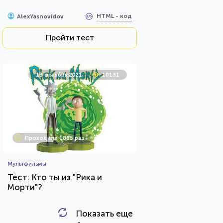
HTML - код
AlexYasnovidov
Пройти тест
13 октября 2021
10131
Проходили 1865 раз
Мультфильмы
Тест: Кто ты из "Рика и
Морти"?
Показать еще
HTML - код
Awdienko