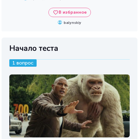
В избранное
balynskiy
Начало теста
1 вопрос