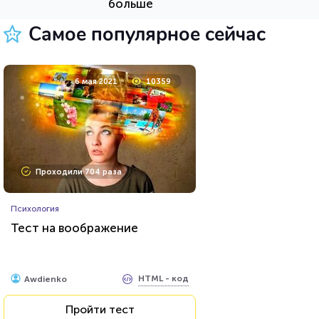
больше
Пройти тест
Самое популярное сейчас
8 апреля 2021
53735
6 мая 2021
10359
Проходили 11745 раз
Проходили 704 раза
Психология
Психология
Тест: Какое хобби вам
Тест на воображение
подойдет?
HTML - код
Awdienko
HTML - код
Awdienko
Пройти тест
Пройти тест