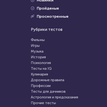
Новинки
Пройденые
Проходили 33817 раз
Просмотренные
Проходили 961 раз
История
Рубрики тестов
Правописание
Тест о жизни в СССР: 20
Старорусские слова,
вопросов для тех, кто
Фильмы
сможешь угадать?
старше сорока лет...
Игры
Музыка
HTML - код
AlexYasnovidov
HTML - код
Илья Кузнецов
История
Пройти тест
Психология
Пройти тест
Тесты на IQ
Кулинария
Дорожные правила
8 июля 2021
11685
2 февраля 2021
19059
Профессии
Тесты для дачников
Астрология и предсказания
Прочие тесты