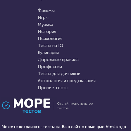
История
Сможете угадать 20 городов
Эпоха Северного и Южного
только по одному фото?
Фильмы
Возрождения
Игры
Музыка
HTML - код
AlexYasnovidov
HTML - код
p7pk2dxk
История
Пройти тест
Психология
Пройти тест
Тесты на IQ
Кулинария
Дорожные правила
18 февраля 2021
160818
8 апреля 2021
55401
Профессии
Тесты для дачников
Астрология и предсказания
Прочие тесты
Проходили 59054 раза
Проходили 8550 раз
Онлайн конструктор
тестов
Психология
Профессии
Тест: "Мое будущее. Каким
Тест: Баскетбол
оно будет?"
Можете встраивать тесты на Ваш сайт с помощью html-кода.