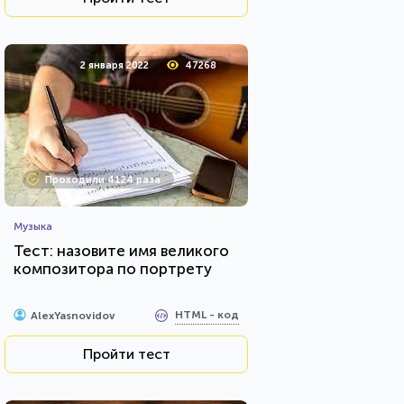
2 января 2022
47268
Проходили 4124 раза
Музыка
Тест: назовите имя великого
композитора по портрету
HTML - код
AlexYasnovidov
Пройти тест