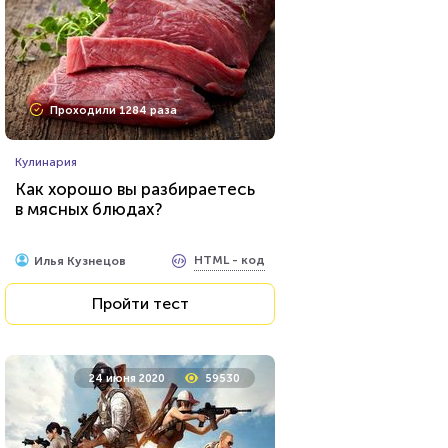
Проходили 9707 раз
Проходили 1284 раза
Психология
Кулинария
Тест на уникальность: "Что
Как хорошо вы разбираетесь
Вы видите первым?"
в мясных блюдах?
HTML - код
Awdienko
HTML - код
Илья Кузнецов
Пройти тест
Пройти тест
9 августа 2021
27191
24 июня 2020
59530