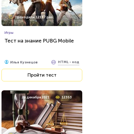
Проходили 7462 раза
Проходили 12117 раз
Психология
Игры
Тест: Мизантроп ли вы?
Тест на знание PUBG Mobile
HTML - код
Awdienko
HTML - код
Илья Кузнецов
Пройти тест
Пройти тест
28 января 2021
13692
29 декабря 2021
12353
Проходили 1504 раза