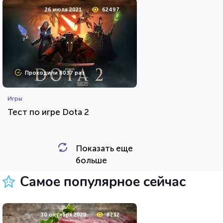
26 июля 2021
62497
Проходили 8037 раз
Игры
Тест по игре Dota 2
Показать еще
HTML - код
Awdienko
больше
Пройти тест
Самое популярное сейчас
5 октября 2021
27254
30 октября 2020
8232