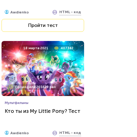
HTML - код
Awdienko
Пройти тест
18 марта 2021
407382
Проходили 265629 раз
Мультфильмы
Кто ты из My Little Pony? Тест
HTML - код
Awdienko