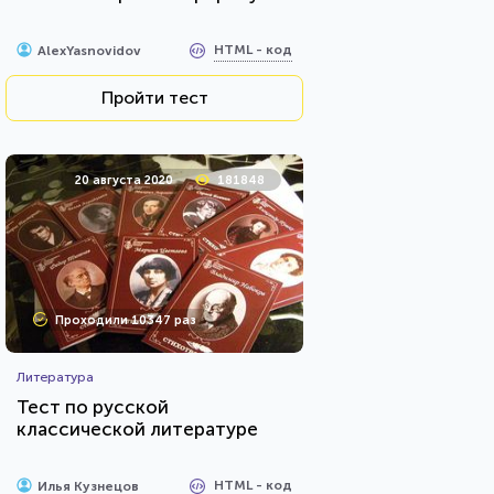
HTML - код
AlexYasnovidov
Пройти тест
20 августа 2020
181848
Проходили 10347 раз
Литература
Тест по русской
классической литературе
HTML - код
Илья Кузнецов