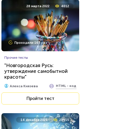
10 февраля 2022
8178
28 марта 2022
4012
Проходили 1307 раз
Проходили 167 раз
Кулинария
Прочие тесты
Тест по кулинарии: что
"Новгородская Русь:
готовят в разных странах?
утверждение самобытной
красоты"
HTML - код
AlexYasnovidov
HTML - код
Алекса Князева
Пройти тест
Пройти тест
7 декабря 2021
8247
14 декабря 2021
28955