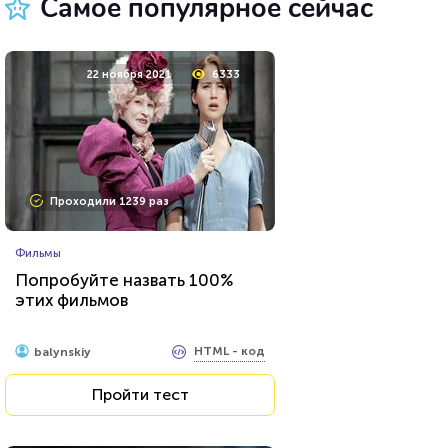
Самое популярное сейчас
11 мая 2020
36729
22 ноября 2021
6333
Проходили 9897 раз
Проходили 1239 раз
Фильмы
Фильмы
Тест на знание советского
Попробуйте назвать 100%
фильма «Иван Васильевич
этих фильмов
меняет профессию»
HTML - код
Илья Кузнецов
HTML - код
balynskiy
Пройти тест
Пройти тест