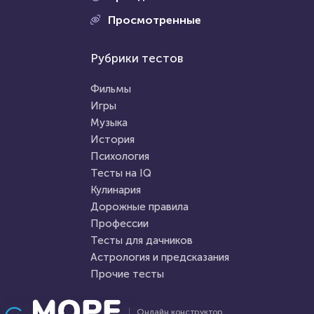
Проходили 1016 раз
Просмотренные
Проходили 8031 раз
Профессии
Рубрики тестов
Игры
Сможете ли вы стать
Тест по игре Dota 2
писателем?
Фильмы
Игры
Музыка
HTML - код
Илья Кузнецов
HTML - код
Awdienko
История
Пройти тест
Психология
Пройти тест
Тесты на IQ
Кулинария
Дорожные правила
14 сентября 2020
4713
7 июня 2021
5728
Профессии
Тесты для дачников
Астрология и предсказания
Прочие тесты
Проходили 721 раз
Проходили 116 раз
Онлайн конструктор