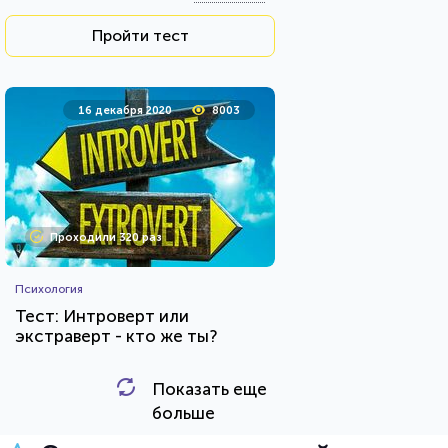
Пройти тест
16 декабря 2020
8003
Проходили 320 раз
Психология
Тест: Интроверт или
экстраверт - кто же ты?
Показать еще
HTML - код
Awdienko
больше
Пройти тест