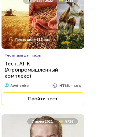
28 января 2022
8288
Проходили 815 раз
Тесты для дачников
Тест: АПК
(Агропромышленный
комплекс)
HTML - код
Awdienko
Пройти тест
7 июня 2021
5728