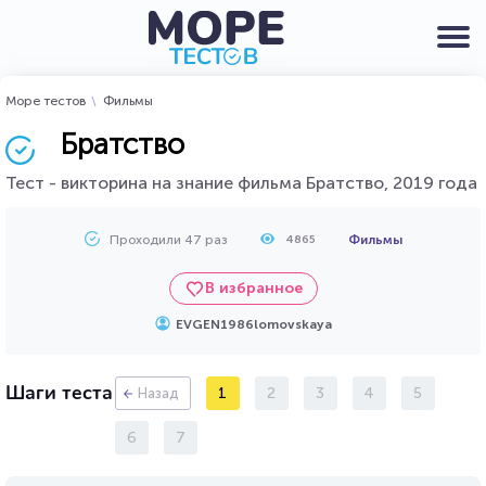
Море тестов
Фильмы
Братство
Тест - викторина на знание фильма Братство, 2019 года
Проходили 47 раз
Фильмы
4865
В избранное
EVGEN1986lomovskaya
Шаги теста
1
2
3
4
5
Назад
6
7