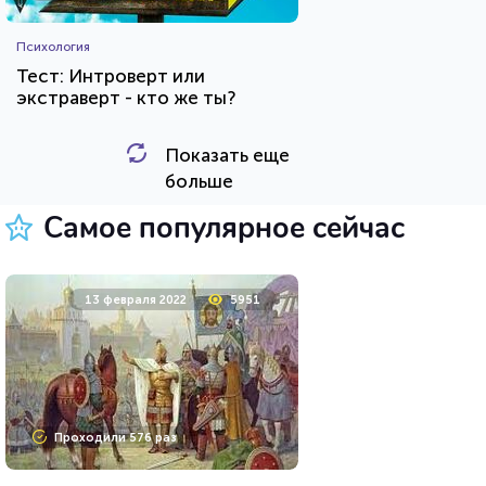
Психология
Тест: Интроверт или
экстраверт - кто же ты?
Показать еще
HTML - код
Awdienko
больше
Пройти тест
Самое популярное сейчас
11 мая 2020
36728
13 февраля 2022
5951
Проходили 9897 раз
Проходили 576 раз
Фильмы