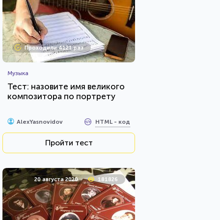
Проходили 4121 раз
Музыка
Тест: назовите имя великого
композитора по портрету
HTML - код
AlexYasnovidov
Пройти тест
20 августа 2020
181826