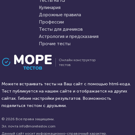
Тесты на IQ
Кулинария
Дорожные правила
30 октября 2020
12441
23 ноября 2021
346998
Профессии
Тесты для дачников
Астрология и предсказания
Прочие тесты
Проходили 1016 раз
Проходили 73050 раз
Онлайн конструктор
тестов
Профессии
Психология
Сможете ли вы стать
Тест: "Хороший Вы человек
писателем?
Можете встраивать тесты на Ваш сайт с помощью html-кода.
или злой?
Тест публикуется на нашем сайте и отображается на других
HTML - код
сайтах. Гибкие настройки результатов. Возможность
Илья Кузнецов
HTML - код
Awdienko
поделиться тестом с друзьями.
Пройти тест
Пройти тест
© 2026 Все права защищены.
Эл. почта info@moretestov.com
Данный сайт носит информационно-справочный характер.
31 декабря 2021
5553