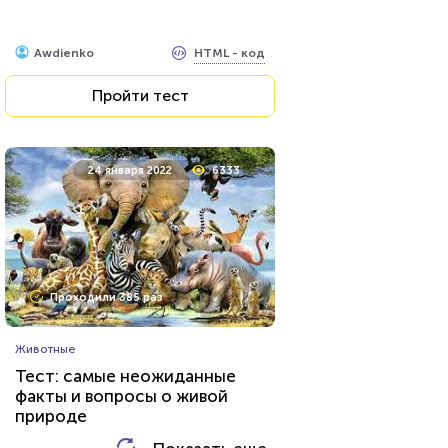
HTML - код
AlexYasnovidov
HTML - код
Awdienko
Пройти тест
Пройти тест
14 сентября 2020
4712
24 января 2022
6333
Проходили 721 раз
Проходили 385 раз
Прочие тесты
Животные
Тест по общим вопросам
Тест: самые неожиданные
факты и вопросы о живой
природе
HTML - код
Илья Кузнецов
HTML - код