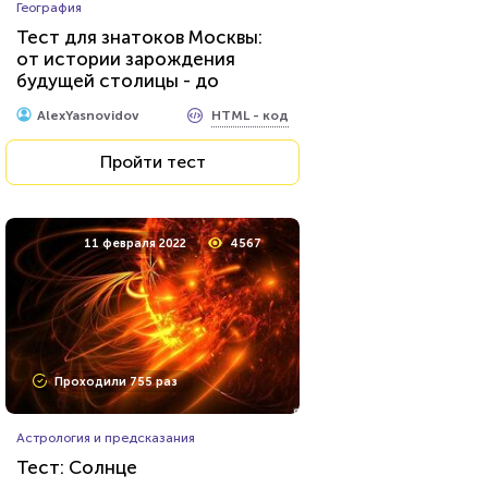
География
Тест на знание советского
Тест для знатоков Москвы:
фильма «Иван Васильевич
от истории зарождения
меняет профессию»
будущей столицы - до
HTML - код
Илья Кузнецов
присвоения звания «Город-
HTML - код
AlexYasnovidov
герой»
Пройти тест
Пройти тест
10 февраля 2022
8178
11 февраля 2022
4567
Проходили 1307 раз
Проходили 755 раз
Кулинария
Астрология и предсказания
Тест по кулинарии: что
Тест: Солнце
готовят в разных странах?