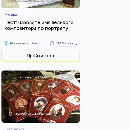
Музыка
Тест: назовите имя великого
композитора по портрету
HTML - код
AlexYasnovidov
Пройти тест
20 августа 2020
181943
Проходили 10347 раз
Литература