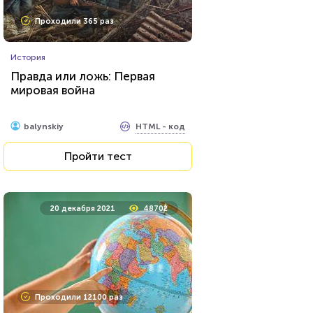
Проходили 365 раз
История
Правда или ложь: Первая
мировая война
HTML - код
balynskiy
Пройти тест
20 декабря 2021
48702
Проходили 12100 раз