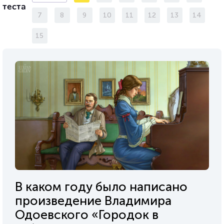
теста
7
8
9
10
11
12
13
14
15
В каком году было написано
произведение Владимира
Одоевского «Городок в