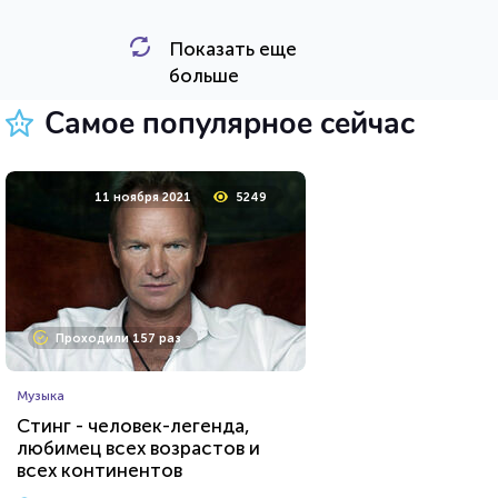
Показать еще
HTML - код
Awdienko
больше
Пройти тест
Самое популярное сейчас
12 сентября 2020
7466
11 ноября 2021
5249
Проходили 605 раз
Проходили 157 раз
Животные
Музыка
Тест о редких животных
Стинг - человек-легенда,
любимец всех возрастов и
всех континентов
HTML - код
Илья Кузнецов