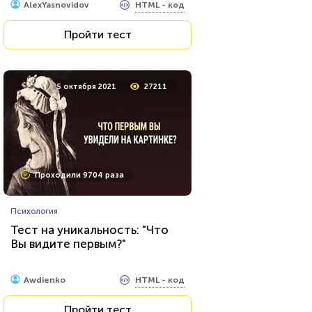
HTML - код
AlexYasnovidov
Пройти тест
Пройти тест
25 марта 2021
5272
5 октября 2021
27211
Проходили 137 раз
Проходили 9704 раза
Прочие тесты
Психология
Қазақстан тарихы 8-сынып 1-
Тест на уникальность: "Что
бөлім
Вы видите первым?"
HTML - код
Журсын Айдархан
HTML - код
Awdienko
Пройти тест
Пройти тест