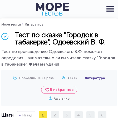
Море тестов
Литература
Тест по сказке "Городок в
табакерке", Одоевский В. Ф.
Тест по произведению Одоевского В.Ф. поможет
определить, внимательно ли вы читали сказку "Городок
в табакерке". Желаем удачи!
Проходили 1874 раза
Литература
14841
В избранное
Awdienko
Шаги
1
2
3
4
5
6
Назад