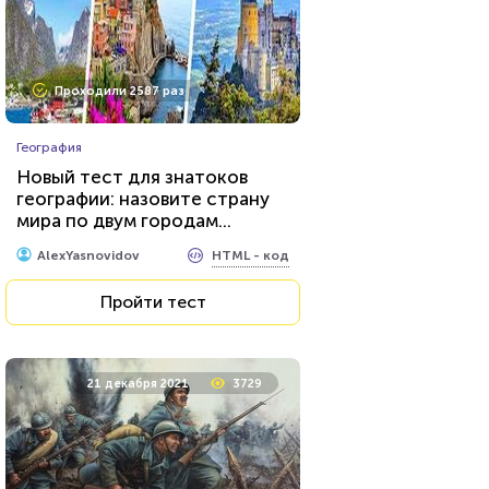
Проходили 2587 раз
География
Новый тест для знатоков
географии: назовите страну
мира по двум городам...
HTML - код
AlexYasnovidov
Пройти тест
21 декабря 2021
3729