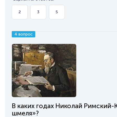
2
3
5
4 вопрос
В каких годах Николай Римский-
шмеля»?