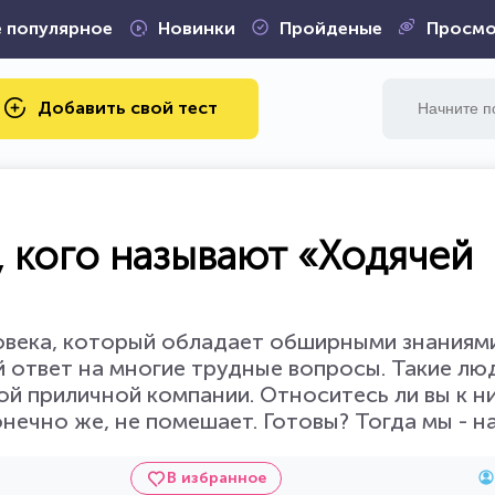
 популярное
Новинки
Пройденые
Просмо
Добавить свой тест
, кого называют «Ходячей
овека, который обладает обширными знаниями
й ответ на многие трудные вопросы. Такие лю
й приличной компании. Относитесь ли вы к н
онечно же, не помешает. Готовы? Тогда мы - на
В избранное