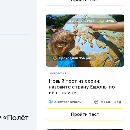
4 февраля 2022
4296
Проходили 956 раз
География
Новый тест из серии:
назовите страну Европы по
её столице
HTML - код
AlexYasnovidov
Пройти тест
у «Полёт