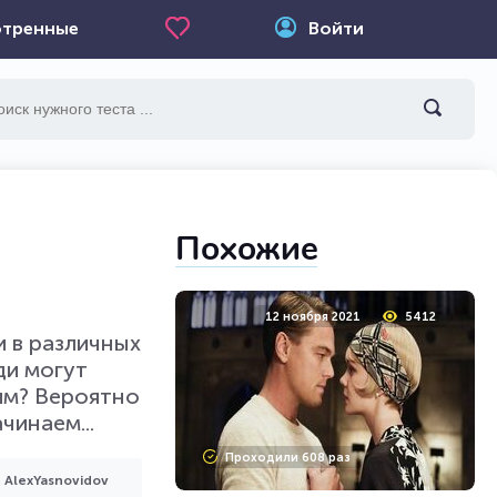
тренные
Войти
Похожие
12 ноября 2021
5412
 в различных
ди могут
им? Вероятно
чинаем...
Проходили 608 раз
AlexYasnovidov