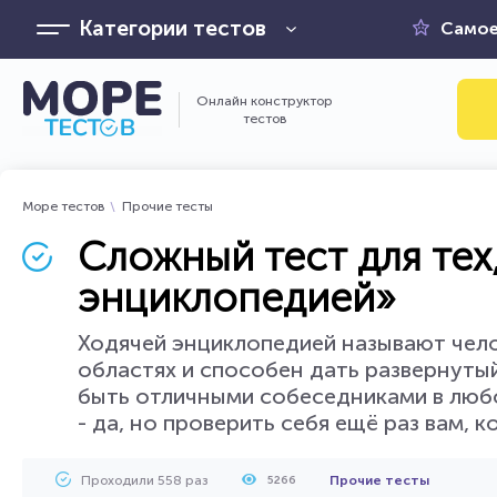
Категории тестов
Самое
Онлайн конструктор
тестов
Море тестов
Прочие тесты
Сложный тест для тех
энциклопедией»
Ходячей энциклопедией называют чел
областях и способен дать развернуты
быть отличными собеседниками в любо
- да, но проверить себя ещё раз вам, к
Проходили 558 раз
Прочие тесты
5266