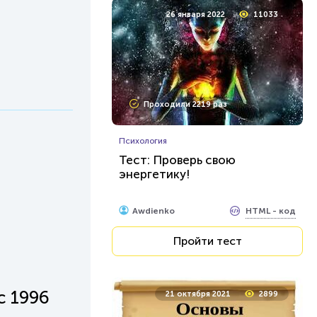
26 января 2022
11033
Проходили 2219 раз
Психология
Тест: Проверь свою
энергетику!
HTML - код
Awdienko
Пройти тест
с 1996
21 октября 2021
2899