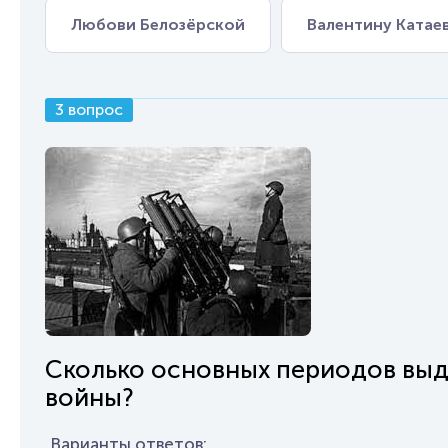
Любови Белозёрской
Валентину Катае
3 вопрос
Сколько основных периодов выд
войны?
Варианты ответов: