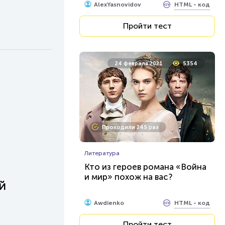
HTML - код
AlexYasnovidov
Пройти тест
24 февраля 2021
5354
Проходили 245 раз
Литература
Кто из героев романа «Война
и мир» похож на вас?
й
HTML - код
Awdienko
Пройти тест