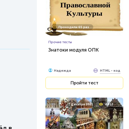
Проходили 65 раз
Прочие тесты
Знатоки модуля ОПК
HTML - код
Надежда
Пройти тест
7 декабря 2021
4412
ёл в