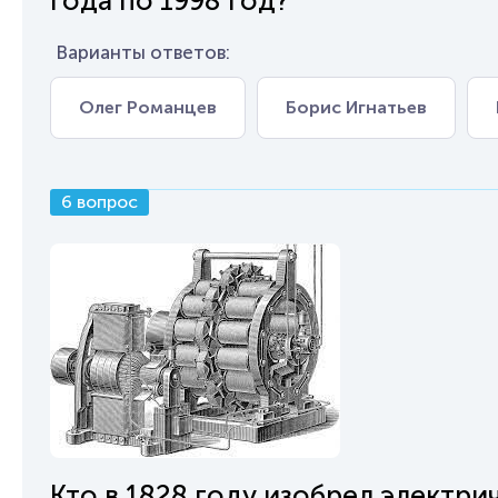
года по 1998 год?
Варианты ответов:
Олег Романцев
Борис Игнатьев
6 вопрос
Кто в 1828 году изобрел электри