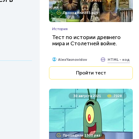
Проходили 235 раз
История
Тест по истории древнего
мира и Столетней войне.
HTML - код
AlexYasnovidov
Пройти тест
30 августа 2021
7028
Проходили 1300 раз