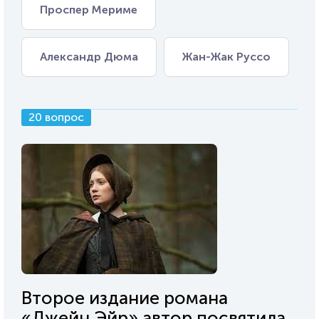
Проспер Мериме
Александр Дюма
Жан-Жак Руссо
20 вопрос
Второе издание романа
«Джейн Эйр» автор посвятила