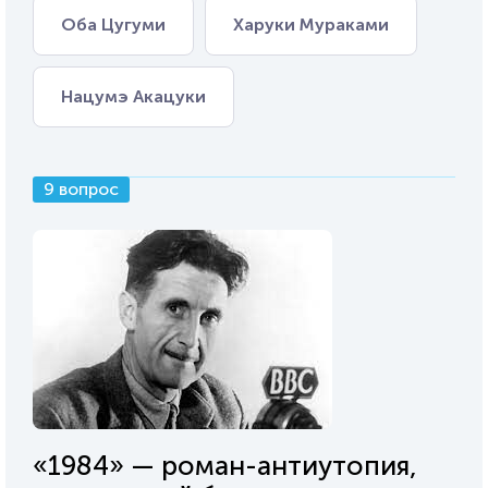
Оба Цугуми
Харуки Мураками
Нацумэ Акацуки
9 вопрос
«1984» — роман-антиутопия,