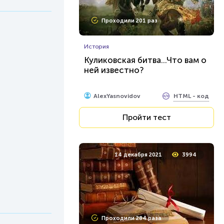
Проходили 201 раз
История
Куликовская битва...Что вам о
ней известно?
HTML - код
AlexYasnovidov
Пройти тест
14 декабря 2021
3994
Проходили 284 раза