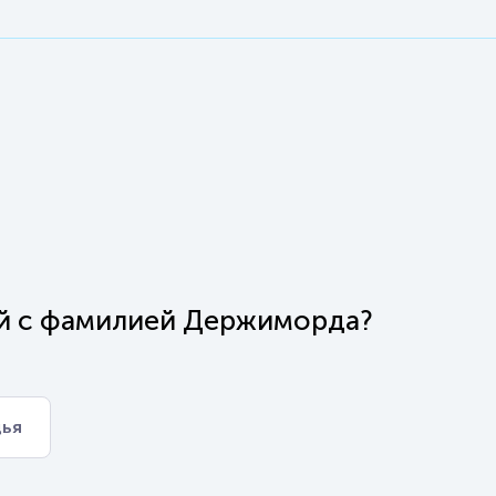
ой с фамилией Держиморда?
дья