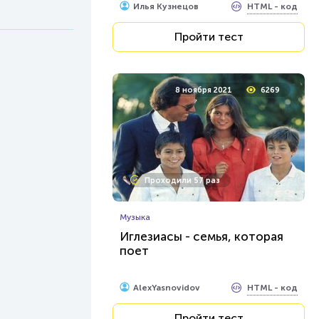
HTML - код
Илья Кузнецов
Пройти тест
8 ноября 2021
6269
Проходили 57 раз
Музыка
Иглезиасы - семья, которая
поет
HTML - код
AlexYasnovidov
Пройти тест