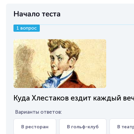
Начало теста
1 вопрос
Куда Хлестаков ездит каждый веч
Варианты ответов:
В ресторан
В гольф-клуб
В теат