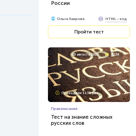
России
HTML - код
Ольга Хаирова
Пройти тест
20 августа 2020
6238
Проходили 1178 раз
Правописание
Тест на знание сложных
русских слов