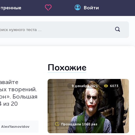
тренные
Войти
Похожие
авайте
9 декабря 2021
6073
ых творений.
он». Большая
 из 20
Проходили 1060 раз
AlexYasnovidov