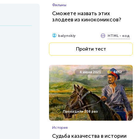
Фильмы
Сможете назвать этих
злодеев из кинокомиксов?
HTML - код
balynskiy
Пройти тест
4 июня 2021
6852
Проходили 208 раз
История
Судьба казачества в истории