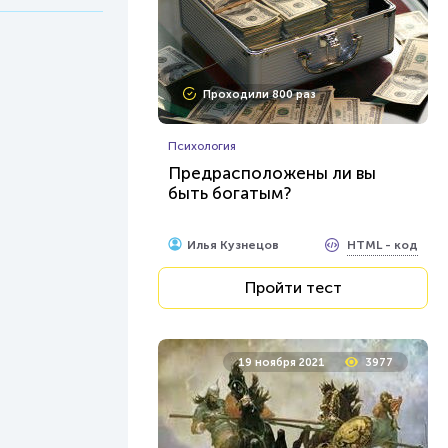
Проходили 800 раз
Психология
Предрасположены ли вы
быть богатым?
HTML - код
Илья Кузнецов
Пройти тест
19 ноября 2021
3977