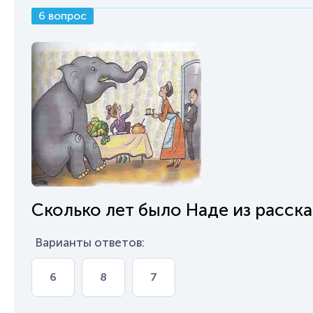
6 вопрос
Сколько лет было Наде из расск
Варианты ответов:
6
8
7