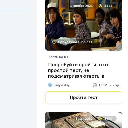
1 ноября 2021
8811
Проходили 1956 раз
Тесты на IQ
Попробуйте пройти этот
простой тест, не
подсматривая ответы в
интернете
HTML - код
balynskiy
Пройти тест
8 мая 2020
4590