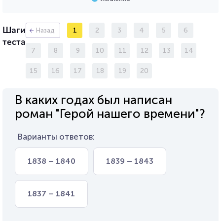
Шаги
1
2
3
4
5
6
Назад
теста
7
8
9
10
11
12
13
14
15
16
17
18
19
20
В каких годах был написан
роман "Герой нашего времени"?
Варианты ответов:
1838 – 1840
1839 – 1843
1837 – 1841