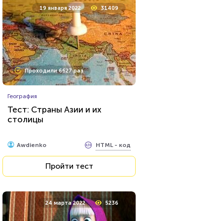
19 января 2022
31409
Проходили 524 раза
Проходили 6627 раз
Прочие тесты
География
Тест: Муниципальное право
Тест: Страны Азии и их
столицы
HTML - код
Awdienko
HTML - код
Awdienko
Пройти тест
Пройти тест
17 декабря 2021
6888
24 марта 2022
5236