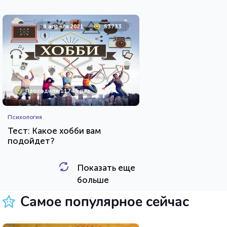
8 апреля 2021
53733
Проходили 11745 раз
Психология
Тест: Какое хобби вам
подойдет?
Показать еще
HTML - код
Awdienko
больше
Пройти тест
Самое популярное сейчас
29 декабря 2021
12319