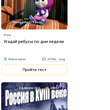
Проходили 1621 раз
Проходили 175 раз
Фильмы
Игры
Сможете назвать 100% этих
Угадай ребусы по дни недели
голливудских звёзд?
HTML - код
balynskiy
HTML - код
Rebus.wess
Пройти тест
Пройти тест
24 марта 2022
4605
2 февраля 2021
19057