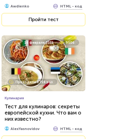
HTML - код
Awdienko
Пройти тест
16 февраля 2022
9506
Проходили 1716 раз
Кулинария
Тест для кулинаров: секреты
европейской кухни. Что вам о
них известно?
HTML - код
AlexYasnovidov