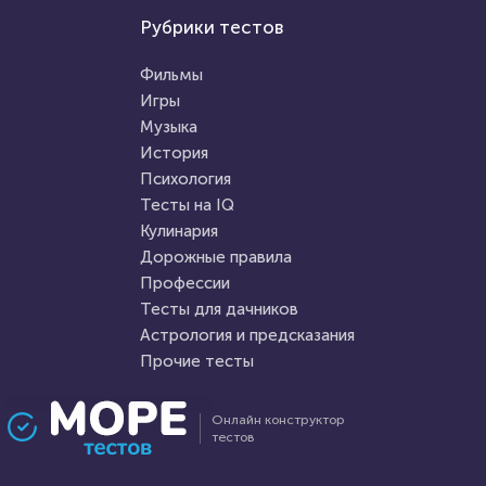
Мультфильмы
Рубрики тестов
Аниме
Тест: Кто ты из "Рика и
Тест на знание аниме "Город,
Морти"?
Фильмы
в котором меня нет"
Игры
Музыка
HTML - код
Awdienko
HTML - код
Валерия Жукова
История
Пройти тест
Психология
Пройти тест
Тесты на IQ
Кулинария
Дорожные правила
5 октября 2021
27184
2 апреля 2022
7200
Профессии
Тесты для дачников
Астрология и предсказания
Прочие тесты
Проходили 9704 раза
Проходили 673 раза
Онлайн конструктор
тестов
Психология
Прочие тесты
Тест на уникальность: "Что