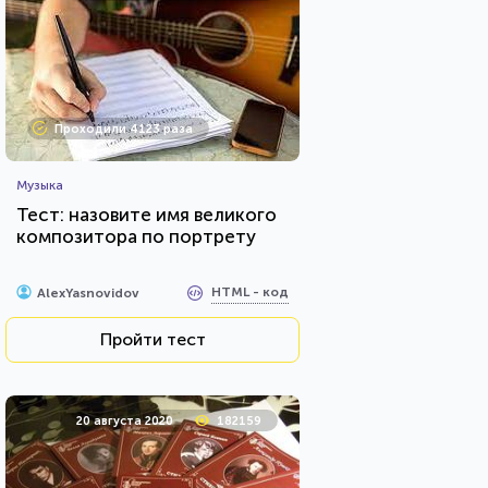
Проходили 4123 раза
Музыка
Тест: назовите имя великого
композитора по портрету
HTML - код
AlexYasnovidov
Пройти тест
20 августа 2020
182159