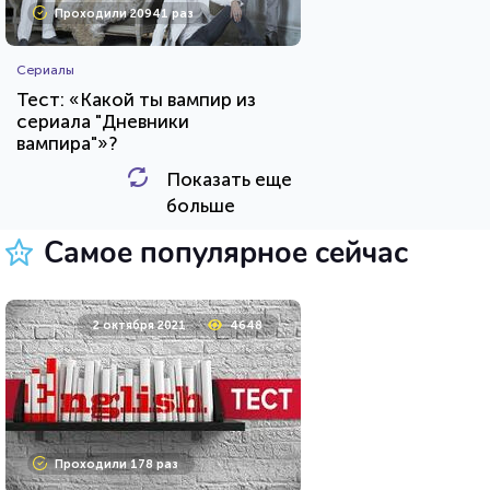
Проходили 20941 раз
Сериалы
Тест: «Какой ты вампир из
сериала "Дневники
вампира"»?
Показать еще
HTML - код
Awdienko
больше
Пройти тест
Самое популярное сейчас
8 мая 2021
10553
2 октября 2021
4648
Проходили 647 раз
Проходили 178 раз