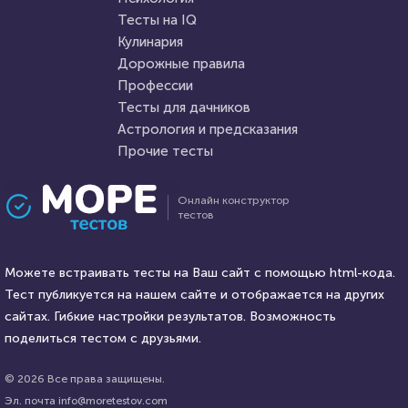
Пройти тест
Тесты на IQ
Кулинария
Дорожные правила
9 декабря 2020
78603
5 января 2022
4424
Профессии
Тесты для дачников
Астрология и предсказания
Прочие тесты
Проходили 21347 раз
Проходили 471 раз
Онлайн конструктор
тестов
Психология
Игры
Тест на психопатию: ты псих
Любите видеоигры?
или нет?
Можете встраивать тесты на Ваш сайт с помощью html-кода.
Попробуйте пройти наш тест
Тест публикуется на нашем сайте и отображается на других
HTML - код
сайтах. Гибкие настройки результатов. Возможность
Awdienko
HTML - код
balynskiy
поделиться тестом с друзьями.
Пройти тест
Пройти тест
© 2026 Все права защищены.
Эл. почта info@moretestov.com