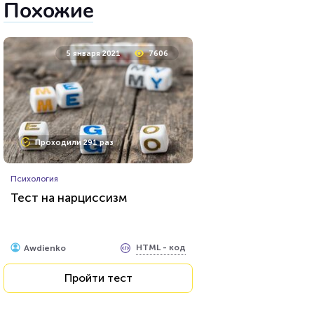
Похожие
5 января 2021
7606
Проходили 291 раз
Психология
Тест на нарциссизм
HTML - код
Awdienko
Пройти тест