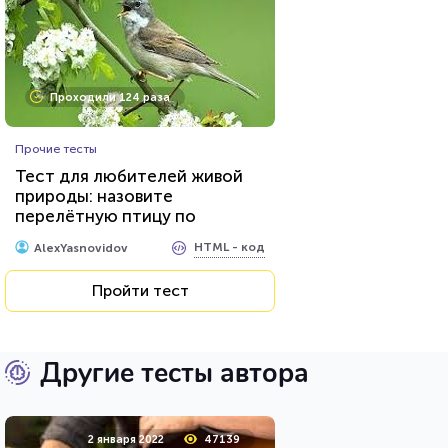
Проходили 124 раза
Прочие тесты
Тест для любителей живой
природы: назовите
перелётную птицу по
фотографии
HTML - код
AlexYasnovidov
Пройти тест
Другие тесты автора
2 января 2022
47139