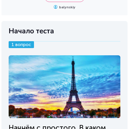
balynskiy
Начало теста
1 вопрос
Начнём с простого. В каком