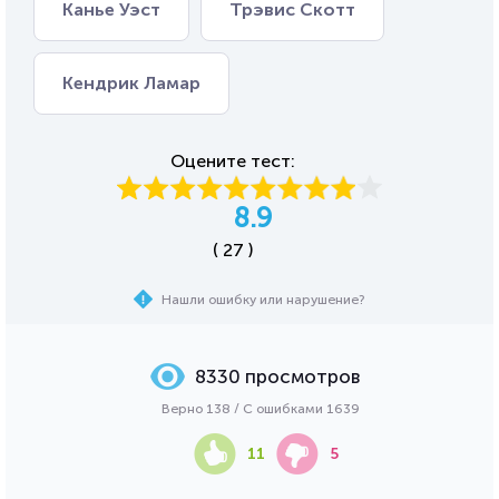
Канье Уэст
Трэвис Скотт
Кендрик Ламар
Оцените тест:
8.9
( 27 )
Нашли ошибку или нарушение?
8330 просмотров
Верно 138 / С ошибками 1639
11
5