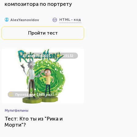
композитора по портрету
HTML - код
AlexYasnovidov
Пройти тест
13 октября 2021
10132
Проходили 1865 раз
Мультфильмы
Тест: Кто ты из "Рика и
Морти"?