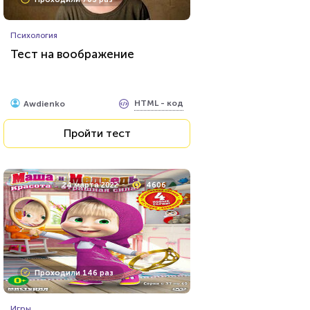
Психология
Тест на воображение
HTML - код
Awdienko
Пройти тест
24 марта 2022
4606
Проходили 146 раз
Игры