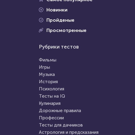
Новинки
Пройденые
Проходили 59046 раз
Просмотренные
Проходили 961 раз
Психология
Рубрики тестов
Правописание
Тест: "Мое будущее. Каким
Старорусские слова,
оно будет?"
Фильмы
сможешь угадать?
Игры
Музыка
HTML - код
Awdienko
HTML - код
Илья Кузнецов
История
Пройти тест
Психология
Пройти тест
Тесты на IQ
Кулинария
Дорожные правила
2 января 2021
83747
2 апреля 2022
7203
Профессии
Тесты для дачников
Астрология и предсказания