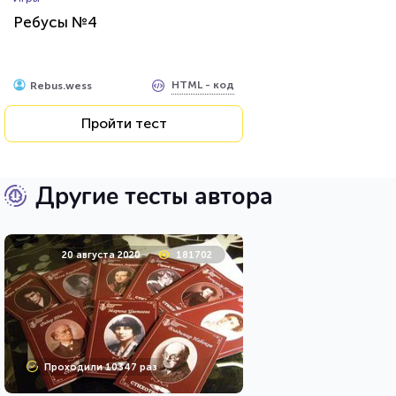
Ребусы №4
HTML - код
Rebus.wess
Пройти тест
Другие тесты автора
20 августа 2020
181702
Проходили 10347 раз