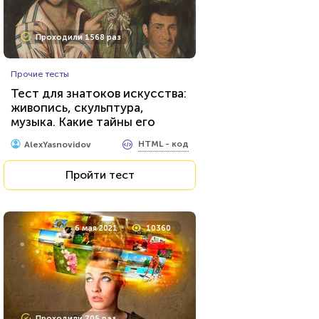
Проходили 1568 раз
Прочие тесты
Тест для знатоков искусства:
живопись, скульптура,
музыка. Какие тайны его
великих творцов вам
HTML - код
AlexYasnovidov
известны?
Пройти тест
6 мая 2021
10360
Проходили 705 раз