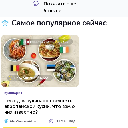
Показать еще
HTML - код
Awdienko
больше
Пройти тест
Самое популярное сейчас
8 апреля 2021
53737
16 февраля 2022
9509
Проходили 11746 раз
Проходили 1716 раз
Психология
Кулинария
Тест: Какое хобби вам
Тест для кулинаров: секреты
подойдет?
европейской кухни. Что вам о
них известно?
HTML - код
Awdienko
HTML - код
AlexYasnovidov