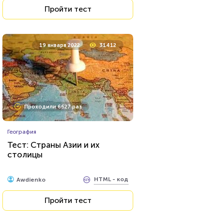
Пройти тест
Пройти тест
17 декабря 2021
6893
19 января 2022
31412
Проходили 1622 раза
Проходили 6627 раз
Фильмы
География
Сможете назвать 100% этих
Тест: Страны Азии и их
голливудских звёзд?
столицы
HTML - код
balynskiy
HTML - код
Awdienko
Пройти тест
Пройти тест