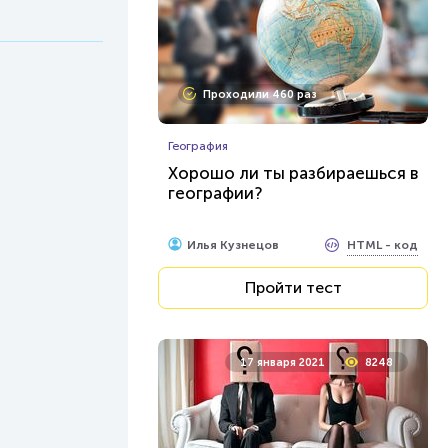
Проходили 460 раз
География
Хорошо ли ты разбираешься в
географии?
HTML - код
Илья Кузнецов
Пройти тест
17 января 2021
8248