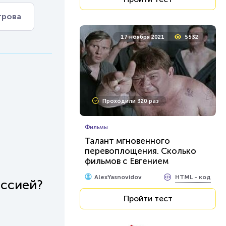
трова
17 ноября 2021
5532
Проходили 320 раз
Фильмы
Талант мгновенного
перевоплощения. Сколько
фильмов с Евгением
Леоновым вы узнаете?
HTML - код
AlexYasnovidov
оссией?
Пройти тест