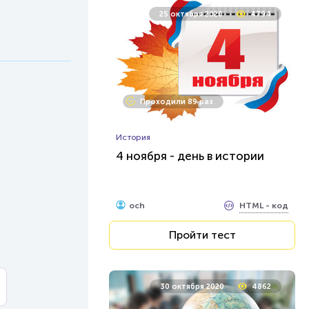
25 октября 2020
4794
Проходили 89 раз
История
4 ноября - день в истории
HTML - код
och
Пройти тест
30 октября 2020
4862