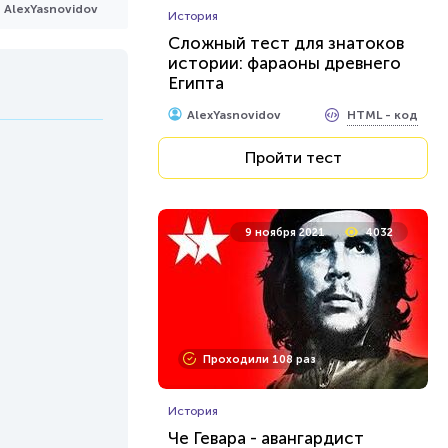
AlexYasnovidov
История
Сложный тест для знатоков
истории: фараоны древнего
Египта
HTML - код
AlexYasnovidov
Пройти тест
9 ноября 2021
4032
Проходили 108 раз
История
Че Гевара - авангардист