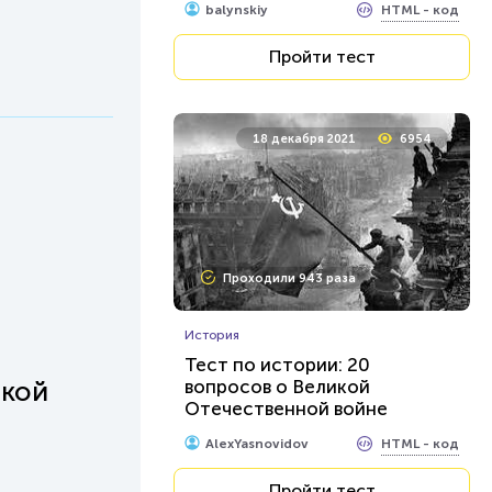
HTML - код
balynskiy
Пройти тест
18 декабря 2021
6954
Проходили 943 раза
История
Тест по истории: 20
ской
вопросов о Великой
Отечественной войне
HTML - код
AlexYasnovidov
Пройти тест