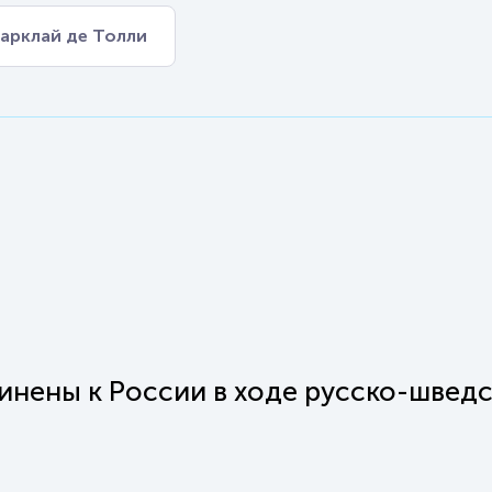
Барклай де Толли
инены к России в ходе русско-швед