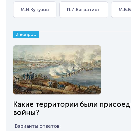
М.И.Кутузов
П.И.Багратион
М.Б.
3 вопрос
Какие территории были присоед
войны?
Варианты ответов: