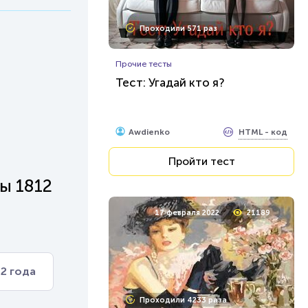
Проходили 571 раз
Прочие тесты
Тест: Угадай кто я?
HTML - код
Awdienko
Пройти тест
ы 1812
17 февраля 2022
21189
2 года
Проходили 4233 раза