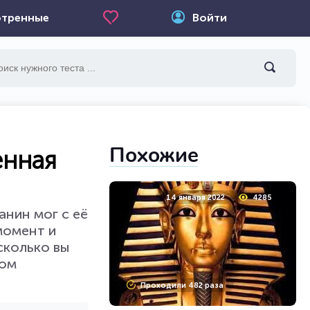
тренные
Войти
Похожие
енная
14 января 2022
4285
анин мог с её
момент и
сколько вы
ном
Проходили 482 раза