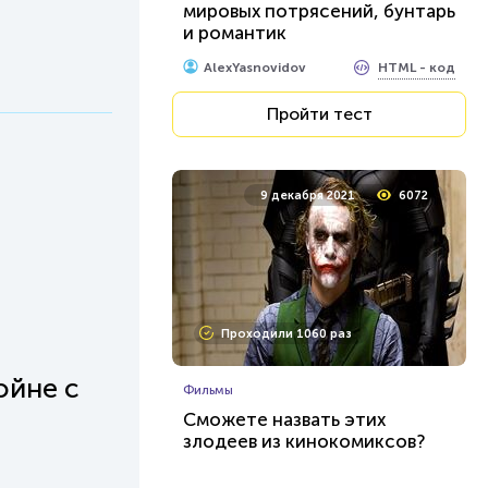
мировых потрясений, бунтарь
и романтик
HTML - код
AlexYasnovidov
Пройти тест
9 декабря 2021
6072
Проходили 1060 раз
ойне с
Фильмы
Сможете назвать этих
злодеев из кинокомиксов?